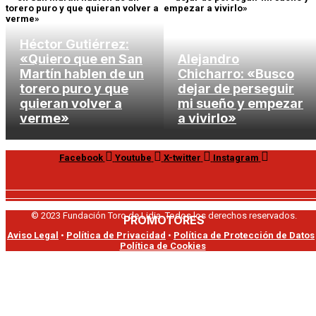
Héctor Gutiérrez:
«Quiero que en San
Alejandro
Martín hablen de un
Chicharro: «Busco
torero puro y que
dejar de perseguir
quieran volver a
mi sueño y empezar
verme»
a vivirlo»
Facebook
Youtube
X-twitter
Instagram
© 2023 Fundación Toro de Lidia. Todos los derechos reservados.
PROMOTORES
Aviso Legal
•
Política de Privacidad
•
Política de Protección de Datos
Política de Cookies