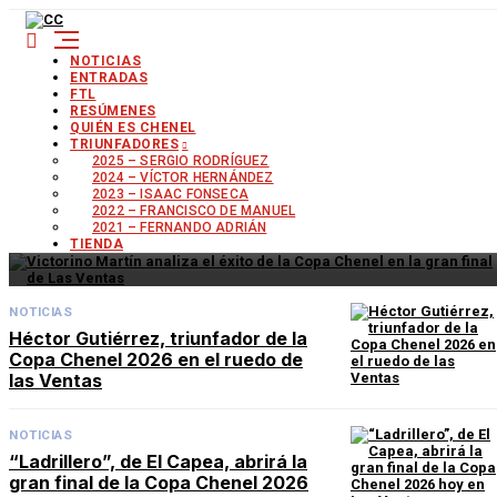
NOTICIAS
ENTRADAS
FTL
RESÚMENES
QUIÉN ES CHENEL
TRIUNFADORES
2025 – SERGIO RODRÍGUEZ
NOTICIAS
2024 – VÍCTOR HERNÁNDEZ
2023 – ISAAC FONSECA
2022 – FRANCISCO DE MANUEL
Victorino Martín analiza el éxito de la Copa
2021 – FERNANDO ADRIÁN
Chenel en la gran final de Las Ventas
TIENDA
NOTICIAS
Héctor Gutiérrez, triunfador de la
Copa Chenel 2026 en el ruedo de
las Ventas
NOTICIAS
“Ladrillero”, de El Capea, abrirá la
gran final de la Copa Chenel 2026