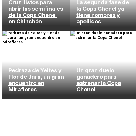
Cruz, listos para
La segunda fase de
abrir las semifinales
la Copa Chenel ya
de la Copa Chenel
tiene nombres y
en Chinchón
apellidos
Pedraza de Yeltes y
Un gran duelo
Flor de Jara, un gran
ganadero para
encuentro en
estrenar la Copa
Miraflores
Chenel