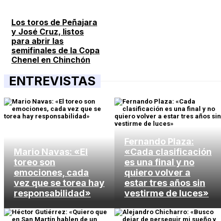
Los toros de Peñajara
y José Cruz, listos
para abrir las
semifinales de la Copa
Chenel en Chinchón
ENTREVISTAS
Fernando Plaza:
Mario Navas: «El
«Cada clasificación
toreo son
es una final y no
emociones, cada
quiero volver a
vez que se torea hay
estar tres años sin
responsabilidad»
vestirme de luces»