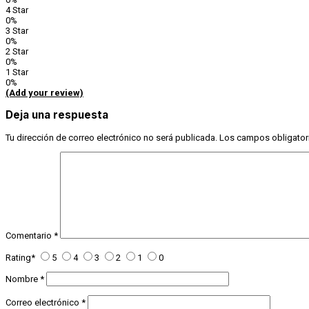
4 Star
0%
3 Star
0%
2 Star
0%
1 Star
0%
(Add your review)
Deja una respuesta
Tu dirección de correo electrónico no será publicada.
Los campos obligator
Comentario
*
Rating
*
5
4
3
2
1
0
Nombre
*
Correo electrónico
*