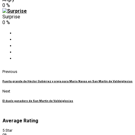
0
%
Surprise
0
%
Previous
Puerta grande de Héctor Gutiérrez y oreja para Mario Navas en San Martín de Valdeiglesias
Next
El duelo ganadero de San Martín de Valdeiglesias
Average Rating
5 Star
0%