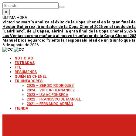
×
ÚLTIMA HORA
Victorino Martín analiza el éxito de la Copa Chenel en la gran final d
Héctor Gutiérrez, triunfador de la Copa Chenel 2026 en el ruedo de l
“Ladrillero”, de El Capea, abrirá la gran final de la Copa Chenel 2026
Las Ventas corona mañana al nuevo triunfador de la Copa Chenel 20
Manuel Diosleguarde: “Siento la responsabilidad de un triunfo que tan
6 de agosto de 2026
NOTICIAS
ENTRADAS
FTL
RESÚMENES
QUIÉN ES CHENEL
TRIUNFADORES
2025 – SERGIO RODRÍGUEZ
2024 – VÍCTOR HERNÁNDEZ
2023 – ISAAC FONSECA
2022 – FRANCISCO DE MANUEL
2021 – FERNANDO ADRIÁN
TIENDA