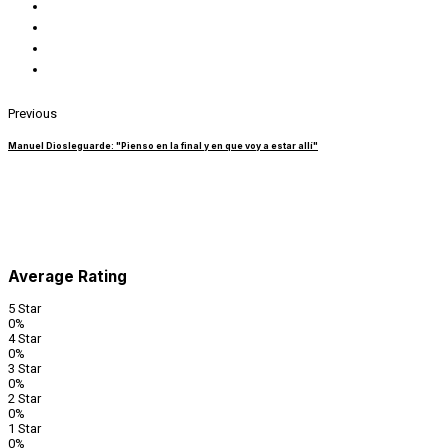
Previous
Manuel Diosleguarde: "Pienso en la final y en que voy a estar allí"
Average Rating
5 Star
0%
4 Star
0%
3 Star
0%
2 Star
0%
1 Star
0%