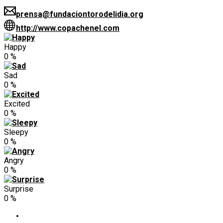
prensa@fundaciontorodelidia.org
http://www.copachenel.com
Happy
0
%
Sad
0
%
Excited
0
%
Sleepy
0
%
Angry
0
%
Surprise
0
%