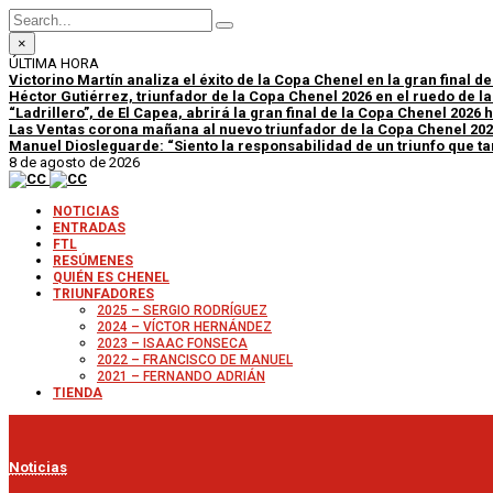
×
ÚLTIMA HORA
Victorino Martín analiza el éxito de la Copa Chenel en la gran final d
Héctor Gutiérrez, triunfador de la Copa Chenel 2026 en el ruedo de l
“Ladrillero”, de El Capea, abrirá la gran final de la Copa Chenel 2026
Las Ventas corona mañana al nuevo triunfador de la Copa Chenel 20
Manuel Diosleguarde: “Siento la responsabilidad de un triunfo que tan
8 de agosto de 2026
NOTICIAS
ENTRADAS
FTL
RESÚMENES
QUIÉN ES CHENEL
TRIUNFADORES
2025 – SERGIO RODRÍGUEZ
2024 – VÍCTOR HERNÁNDEZ
2023 – ISAAC FONSECA
2022 – FRANCISCO DE MANUEL
2021 – FERNANDO ADRIÁN
TIENDA
Noticias