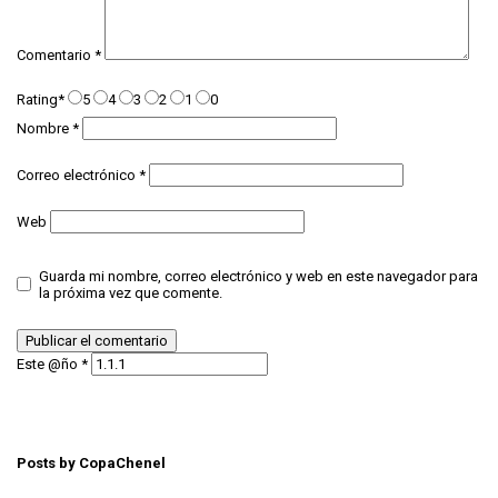
Comentario
*
Rating
*
5
4
3
2
1
0
Nombre
*
Correo electrónico
*
Web
Guarda mi nombre, correo electrónico y web en este navegador para
la próxima vez que comente.
Este @ño
*
Posts by CopaChenel