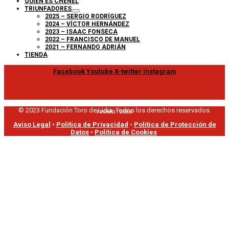
QUIÉN ES CHENEL
TRIUNFADORES
2025 – SERGIO RODRÍGUEZ
2024 – VÍCTOR HERNÁNDEZ
2023 – ISAAC FONSECA
2022 – FRANCISCO DE MANUEL
2021 – FERNANDO ADRIÁN
TIENDA
Facebook
Youtube
X-twitter
Instagram
© 2023 Fundación Toro de Lidia. Todos los derechos reservados.
PROMOTORES
Aviso Legal
•
Política de Privacidad
•
Política de Protección de
Datos
•
Política de Cookies