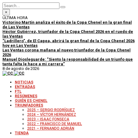
×
ÚLTIMA HORA
Victorino Martín analiza el éxito de la Copa Chenel en la gran final
de Las Ventas
Héctor Gutiérrez, triunfador de la Copa Chenel 2026 en el ruedo de
las Ventas
“Ladrillero”, de El Capea, abrirá la gran final de la Copa Chenel 2026
hoy en Las Ventas
Las Ventas corona mañana al nuevo triunfador de la Copa Chenel
2026
Manuel Diosleguarde: “Siento la responsabilidad de un triunfo que
tanta falta le hace a mi carrera”
8 de agosto de 2026
NOTICIAS
ENTRADAS
FTL
RESÚMENES
QUIÉN ES CHENEL
TRIUNFADORES
2025 – SERGIO RODRÍGUEZ
2024 – VÍCTOR HERNÁNDEZ
2023 – ISAAC FONSECA
2022 – FRANCISCO DE MANUEL
2021 – FERNANDO ADRIÁN
TIENDA