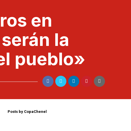
ros en
 serán la
el pueblo»
Posts by CopaChenel