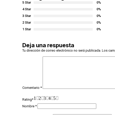
5 Star
0%
4 Star
0%
3 Star
0%
2 Star
0%
1 Star
0%
Deja una respuesta
Tu dirección de correo electrónico no será publicada.
Los cam
Comentario
*
1
2
3
4
5
Rating
*
Nombre
*