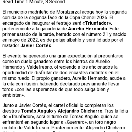
Read Time:
1 Minute, 8 Second
El municipio madrileño de Moralzarzal acoge hoy la segunda
corrida de la segunda fase de la Copa Chenel 2026. El
encargado de inaugurar el festejo será
«Triunfador»
,
perteneciente a la ganadería de
Aurelio Hernando
. Este
primer astado de la tarde, herrado con el número 21 y nacido
en mayo de 2022, es de pelaje albahío y será lidiado por el
matador
Javier Cortés
.
El evento ha generado una gran expectación al presentarse
como un duelo ganadero entre los hierros de Aurelio
Hernando y Valdefresno, ofreciendo a los aficionados la
oportunidad de disfrutar de dos encastes distintos en el
mismo ruedo. El propio ganadero, Aurelio Hernando, acude a
la cita con ilusión, habiendo declarado previamente llevar
toros «con las esperanzas de que todo salga bien y
embistan».
Junto a Javier Cortés, el cartel oficial lo completan los
diestros
Tomás Angulo
y
Alejandro Chicharro
. Tras la lidia
de «Triunfador», será el turno de Tomás Angulo, quien se
enfrentará en segundo lugar a «Guerrero», un toro negro
mulato de Valdefresno. Posteriormente, Alejandro Chicharro