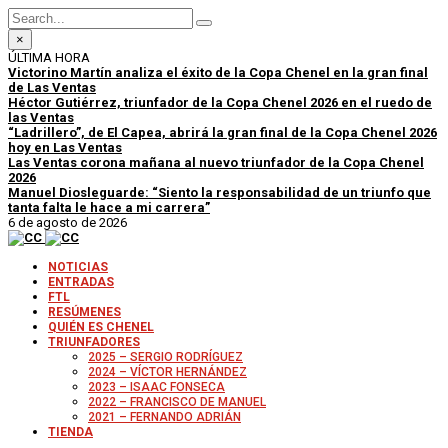
×
ÚLTIMA HORA
Victorino Martín analiza el éxito de la Copa Chenel en la gran final
de Las Ventas
Héctor Gutiérrez, triunfador de la Copa Chenel 2026 en el ruedo de
las Ventas
“Ladrillero”, de El Capea, abrirá la gran final de la Copa Chenel 2026
hoy en Las Ventas
Las Ventas corona mañana al nuevo triunfador de la Copa Chenel
2026
Manuel Diosleguarde: “Siento la responsabilidad de un triunfo que
tanta falta le hace a mi carrera”
6 de agosto de 2026
NOTICIAS
ENTRADAS
FTL
RESÚMENES
QUIÉN ES CHENEL
TRIUNFADORES
2025 – SERGIO RODRÍGUEZ
2024 – VÍCTOR HERNÁNDEZ
2023 – ISAAC FONSECA
2022 – FRANCISCO DE MANUEL
2021 – FERNANDO ADRIÁN
TIENDA