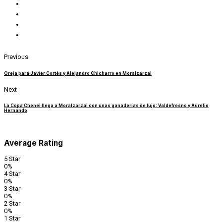
Previous
Oreja para Javier Cortés y Alejandro Chicharro en Moralzarzal
Next
La Copa Chenel llega a Moralzarzal con unas ganaderías de lujo: Valdefresno y Aurelio
Hernando
Average Rating
5 Star
0%
4 Star
0%
3 Star
0%
2 Star
0%
1 Star