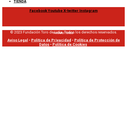
TIENDA
Facebook
Youtube
X-twitter
Instagram
© 2023 Fundación Toro de Lidia. Todos los derechos reservados.
PROMOTORES
Aviso Legal
•
Política de Privacidad
•
Política de Protección de
Datos
•
Política de Cookies