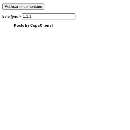
Este @ño
*
Posts by CopaChenel