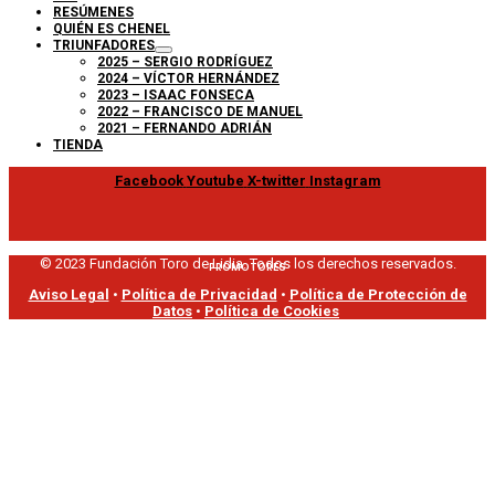
RESÚMENES
QUIÉN ES CHENEL
TRIUNFADORES
2025 – SERGIO RODRÍGUEZ
2024 – VÍCTOR HERNÁNDEZ
2023 – ISAAC FONSECA
2022 – FRANCISCO DE MANUEL
2021 – FERNANDO ADRIÁN
TIENDA
Facebook
Youtube
X-twitter
Instagram
© 2023 Fundación Toro de Lidia. Todos los derechos reservados.
PROMOTORES
Aviso Legal
•
Política de Privacidad
•
Política de Protección de
Datos
•
Política de Cookies