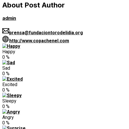
About Post Author
admin
prensa@fundaciontorodelidia.org
http://www.copachenel.com
Happy
0
%
Sad
0
%
Excited
0
%
Sleepy
0
%
Angry
0
%