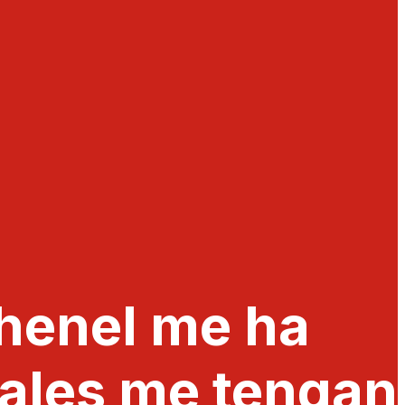
henel me ha
nales me tengan