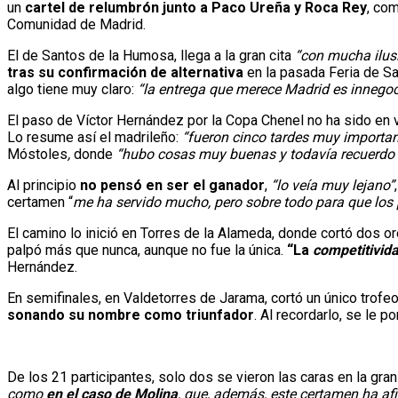
un
cartel de relumbrón junto a Paco Ureña y Roca Rey
, com
Comunidad de Madrid.
El de Santos de la Humosa, llega a la gran cita
“con mucha ilus
tras su confirmación de alternativa
en la pasada Feria de Sa
algo tiene muy claro:
“la entrega que merece Madrid es innegoc
El paso de Víctor Hernández por la Copa Chenel no ha sido en
Lo resume así el madrileño:
“fueron cinco tardes muy importan
Móstoles
,
donde
“hubo cosas muy buenas y todavía recuerdo 
Al principio
no pensó en ser el ganador
,
“lo veía muy lejano”
certamen “
me ha servido mucho, pero sobre todo para que los
El camino lo inició en Torres de la Alameda, donde cortó dos or
palpó más que nunca, aunque no fue la única.
“La
competitivida
Hernández.
En semifinales, en Valdetorres de Jarama, cortó un único trofeo, 
sonando su nombre como triunfador
. Al recordarlo, se le p
De los 21 participantes, solo dos se vieron las caras en la gran 
como
en el caso de Molina
, que, además, este certamen ha af