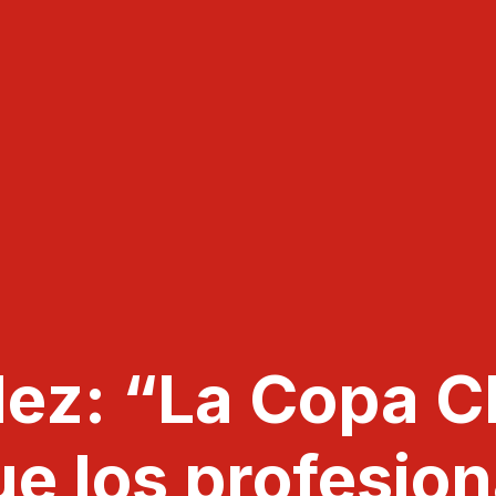
dez: “La Copa C
ue los profesio