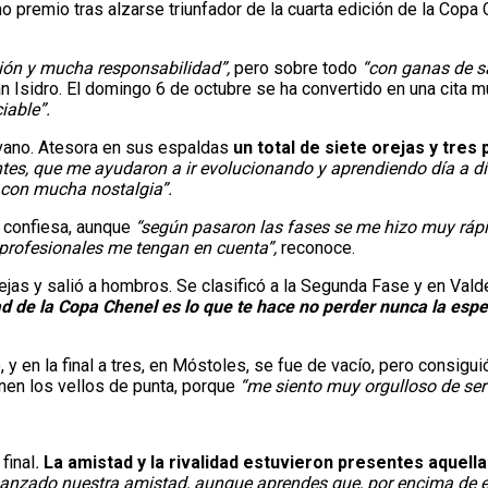
o premio tras alzarse triunfador de la cuarta edición de la Copa 
ión y mucha responsabilidad”,
pero sobre todo
“con ganas de s
n Isidro. El domingo 6 de octubre se ha convertido en una cita m
iable”.
 vano. Atesora en sus espaldas
un total de
siete orejas y tres
tes, que me ayudaron a ir evolucionando y aprendiendo día a dí
con mucha nostalgia”.
, confiesa, aunque
“según pasaron las fases se me hizo muy rápid
 profesionales me tengan en cuenta”,
reconoce.
ejas y salió a hombros. Se clasificó a la Segunda Fase y en Valde
d de la Copa Chenel es lo que te hace no perder nunca la esper
y en la final a tres, en Móstoles, se fue de vacío, pero consiguió
onen los vellos de punta, porque
“me siento muy orgulloso de ser 
final
.
La amistad y la rivalidad estuvieron presentes aquella
ianzado nuestra amistad, aunque aprendes que, por encima de es