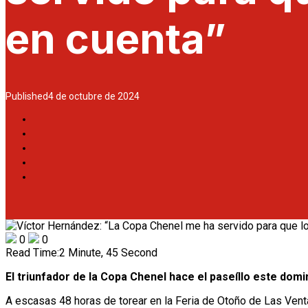
en cuenta”
Published
4 de octubre de 2024
0
0
Read Time:
2 Minute, 45 Second
El triunfador de la Copa Chenel hace el paseíllo este do
A escasas 48 horas de torear en la Feria de Otoño de Las Ven