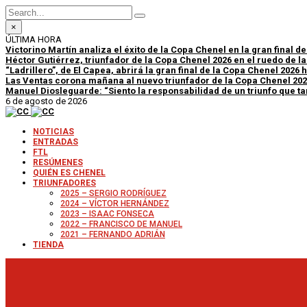
×
ÚLTIMA HORA
Victorino Martín analiza el éxito de la Copa Chenel en la gran final d
Héctor Gutiérrez, triunfador de la Copa Chenel 2026 en el ruedo de l
“Ladrillero”, de El Capea, abrirá la gran final de la Copa Chenel 2026
Las Ventas corona mañana al nuevo triunfador de la Copa Chenel 20
Manuel Diosleguarde: “Siento la responsabilidad de un triunfo que tan
6 de agosto de 2026
NOTICIAS
ENTRADAS
FTL
RESÚMENES
QUIÉN ES CHENEL
TRIUNFADORES
2025 – SERGIO RODRÍGUEZ
2024 – VÍCTOR HERNÁNDEZ
2023 – ISAAC FONSECA
2022 – FRANCISCO DE MANUEL
2021 – FERNANDO ADRIÁN
TIENDA