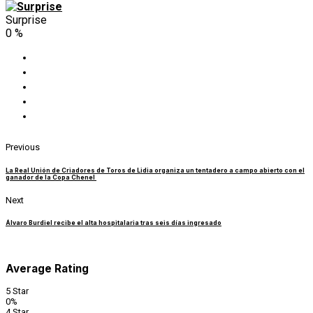
Surprise
0
%
Previous
La Real Unión de Criadores de Toros de Lidia organiza un tentadero a campo abierto con el
ganador de la Copa Chenel
Next
Álvaro Burdiel recibe el alta hospitalaria tras seis días ingresado
Average Rating
5 Star
0%
4 Star