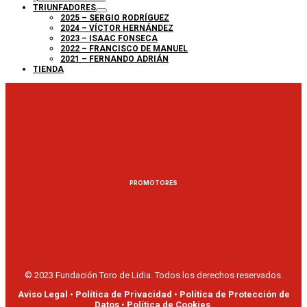
TRIUNFADORES
2025 – SERGIO RODRÍGUEZ
2024 – VÍCTOR HERNÁNDEZ
2023 – ISAAC FONSECA
2022 – FRANCISCO DE MANUEL
2021 – FERNANDO ADRIÁN
TIENDA
PROMOTORES
© 2023 Fundación Toro de Lidia. Todos los derechos reservados.
Aviso Legal
•
Política de Privacidad
•
Política de Protección de
Datos
•
Política de Cookies