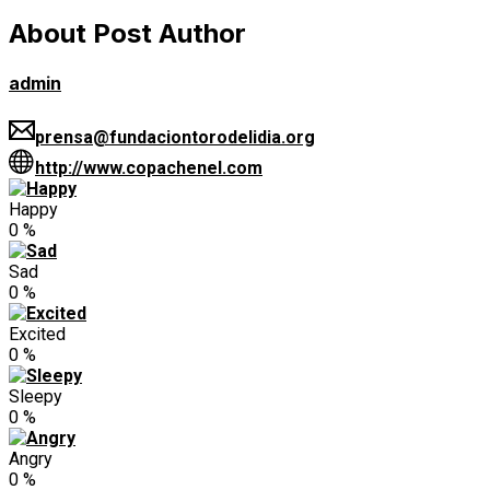
About Post Author
admin
prensa@fundaciontorodelidia.org
http://www.copachenel.com
Happy
0
%
Sad
0
%
Excited
0
%
Sleepy
0
%
Angry
0
%