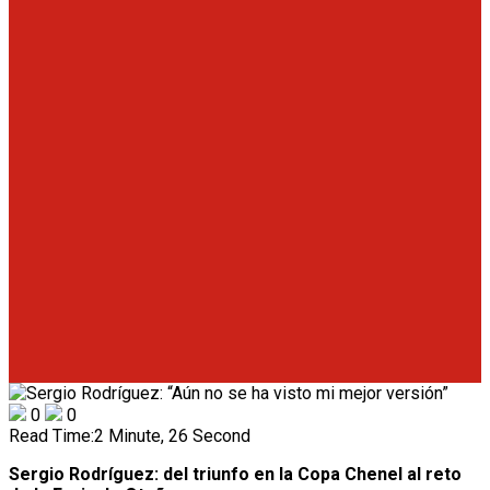
0
0
Read Time:
2 Minute, 26 Second
Sergio Rodríguez: del triunfo en la Copa Chenel al reto