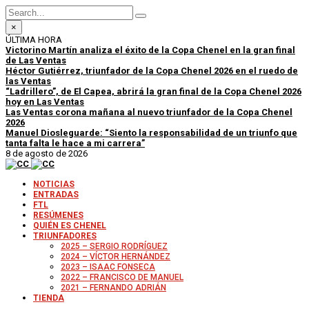
×
ÚLTIMA HORA
Victorino Martín analiza el éxito de la Copa Chenel en la gran final
de Las Ventas
Héctor Gutiérrez, triunfador de la Copa Chenel 2026 en el ruedo de
las Ventas
“Ladrillero”, de El Capea, abrirá la gran final de la Copa Chenel 2026
hoy en Las Ventas
Las Ventas corona mañana al nuevo triunfador de la Copa Chenel
2026
Manuel Diosleguarde: “Siento la responsabilidad de un triunfo que
tanta falta le hace a mi carrera”
8 de agosto de 2026
NOTICIAS
ENTRADAS
FTL
RESÚMENES
QUIÉN ES CHENEL
TRIUNFADORES
2025 – SERGIO RODRÍGUEZ
2024 – VÍCTOR HERNÁNDEZ
2023 – ISAAC FONSECA
2022 – FRANCISCO DE MANUEL
2021 – FERNANDO ADRIÁN
TIENDA