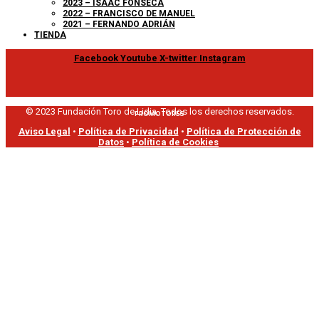
2023 – ISAAC FONSECA
2022 – FRANCISCO DE MANUEL
2021 – FERNANDO ADRIÁN
TIENDA
Facebook
Youtube
X-twitter
Instagram
© 2023 Fundación Toro de Lidia. Todos los derechos reservados.
PROMOTORES
Aviso Legal
•
Política de Privacidad
•
Política de Protección de
Datos
•
Política de Cookies