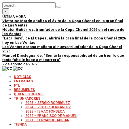
×
ÚLTIMA HORA
Victorino Martín analiza el éxito de la Copa Chenel en la gran final
de Las Ventas
Héctor Gutiérrez, triunfador de la Copa Chenel 2026 en el ruedo de
las Ventas
“Ladrillero”, de El Capea, abrirá la gran final de la Copa Chenel 2026
hoy en Las Ventas
Las Ventas corona mañana al nuevo triunfador de la Copa Chenel
2026
Manuel Diosleguarde: “Siento la responsabilidad de un triunfo que
tanta falta le hace a mi carrera”
7 de agosto de 2026
NOTICIAS
ENTRADAS
FTL
RESÚMENES
QUIÉN ES CHENEL
TRIUNFADORES
2025 – SERGIO RODRÍGUEZ
2024 – VÍCTOR HERNÁNDEZ
2023 – ISAAC FONSECA
2022 – FRANCISCO DE MANUEL
2021 – FERNANDO ADRIÁN
TIENDA