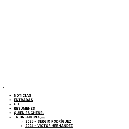
×
NOTICIAS
ENTRADAS
FTL
RESÚMENES
QUIÉN ES CHENEL
TRIUNFADORES
2025 – SERGIO RODRÍGUEZ
2024 – VÍCTOR HERNÁNDEZ