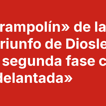
trampolín» de l
triunfo de Dios
 segunda fase c
adelantada»