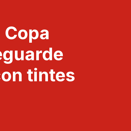
a Copa
leguarde
on tintes