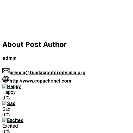
About Post Author
admin
prensa@fundaciontorodelidia.org
http://www.copachenel.com
Happy
0
%
Sad
0
%
Excited
0
%