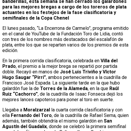
banderillas, esta semana se han cerrado los galardones
para las mejores bregas a cargo de los toreros de plata
actuantes en los festejos de la fase clasificatoria y
semifinales de la Copa Chenel
El lunes pasado, “La Encerrona de Carmelo”, programa emitido
en el canal de YouTube de la Fundación Toro de Lidia, contó
con tres de los nombres más destacados del escalafón de
plata, entre los que se reparten varios de los premios de esta
edición.
En la primera corrida clasificatoria, celebrada en
Villa del
Prado
, el premio a la mejor brega se repartió por partida
doble. Recayó en manos de
José Luis Triviño y Víctor
Hugo Saugar “Pirri”
, ambos pertenecientes a la cuadrilla de
Francisco José Espada. La siguiente tarde en la que hubo
galardón fue la de
Torres de la Alameda
, en la que
Raúl
Ruiz “Cachorro”
, de la cuadrilla de Isaac Fonseca dejó los
mejores lances capoteros para poner al toro en suerte.
Llegaba a
Moralzarzal
la cuarta corrida clasificatoria y con
ella
Fernando del Toro
, de la cuadrilla de Rafael Serna, quien
además, también obtendría el mismo galardón en
San
Agustín del Guadalix
, donde se celebró la primera semifinal