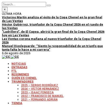
×
ÚLTIMA HORA
Victorino Martín analiza el éxito de la Copa Chenel en la gran final
de Las Ventas
Héctor Gutiérrez, triunfador de la Copa Chenel 2026 en el ruedo de
las Ventas
“Ladrillero”, de El Capea, abrirá la gran final de la Copa Chenel 2026
hoy en Las Ventas
Las Ventas corona mañana al nuevo triunfador de la Copa Chenel
2026
Manuel Diosleguarde: “Siento la responsabilidad de un triunfo que
tanta falta le hace a mi carrera”
6 de agosto de 2026
NOTICIAS
ENTRADAS
FTL
RESÚMENES
QUIÉN ES CHENEL
TRIUNFADORES
2025 – SERGIO RODRÍGUEZ
2024 – VÍCTOR HERNÁNDEZ
2023 – ISAAC FONSECA
2022 – FRANCISCO DE MANUEL
2021 – FERNANDO ADRIÁN
TIENDA