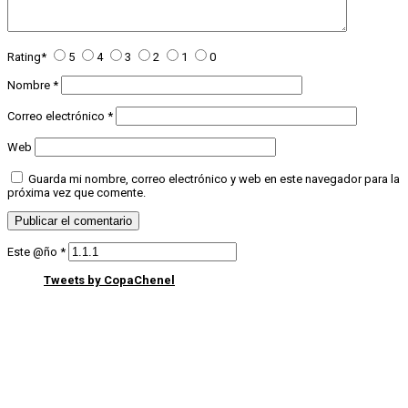
Rating
*
5
4
3
2
1
0
Nombre
*
Correo electrónico
*
Web
Guarda mi nombre, correo electrónico y web en este navegador para la
próxima vez que comente.
Este @ño
*
Tweets by CopaChenel