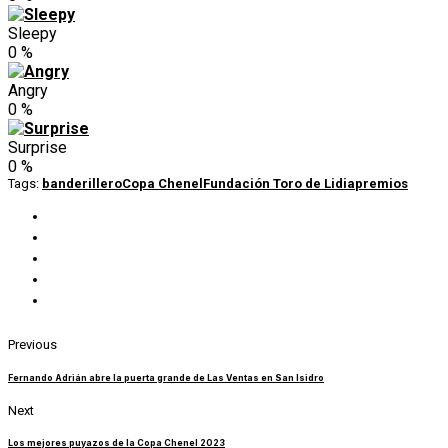
Sleepy
0
%
Angry
0
%
Surprise
0
%
Tags:
banderillero
Copa Chenel
Fundación Toro de Lidia
premios
Previous
Fernando Adrián abre la puerta grande de Las Ventas en San Isidro
Next
Los mejores puyazos de la Copa Chenel 2023