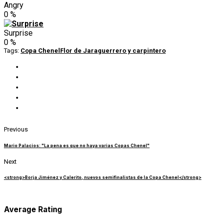
Angry
0
%
Surprise
0
%
Tags:
Copa Chenel
Flor de Jara
guerrero y carpintero
Previous
Mario Palacios: "La pena es que no haya varias Copas Chenel"
Next
<strong>Borja Jiménez y Calerito, nuevos semifinalistas de la Copa Chenel</strong>
Average Rating