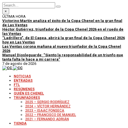
×
ÚLTIMA HORA
Victorino Martín analiza el éxito de la Copa Chenel en la gran final
de Las Ventas
Héctor Gutiérrez, triunfador de la Copa Chenel 2026 en el ruedo de
las Ventas
“Ladrillero”, de El Capea, abrirá la gran final de la Copa Chenel 2026
hoy en Las Ventas
Las Ventas corona mañana al nuevo triunfador de la Copa Chenel
2026
Manuel Diosleguarde: “Siento la responsabilidad de un triunfo que
tanta falta le hace a mi carrera”
7 de agosto de 2026
NOTICIAS
ENTRADAS
FTL
RESÚMENES
QUIÉN ES CHENEL
TRIUNFADORES
2025 – SERGIO RODRÍGUEZ
2024 – VÍCTOR HERNÁNDEZ
2023 – ISAAC FONSECA
2022 – FRANCISCO DE MANUEL
2021 – FERNANDO ADRIÁN
TIENDA