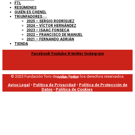
FTL
RESÚMENES
QUIÉN ES CHENEL
TRIUNFADORES
2025 – SERGIO RODRÍGUEZ
2024 – VÍCTOR HERNÁNDEZ
2023 – ISAAC FONSECA
2022 – FRANCISCO DE MANUEL
2021 – FERNANDO ADRIÁN
TIENDA
Facebook
Youtube
X-twitter
Instagram
© 2023 Fundación Toro de Lidia. Todos los derechos reservados.
PROMOTORES
Aviso Legal
•
Política de Privacidad
•
Política de Protección de
Datos
•
Política de Cookies