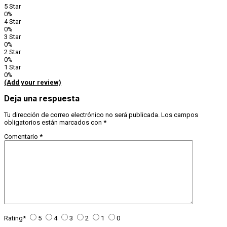
5 Star
0%
4 Star
0%
3 Star
0%
2 Star
0%
1 Star
0%
(Add your review)
Deja una respuesta
Tu dirección de correo electrónico no será publicada.
Los campos
obligatorios están marcados con
*
Comentario
*
Rating
*
5
4
3
2
1
0