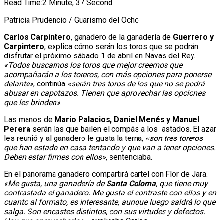
Read Time:
2 Minute, 37 Second
Patricia Prudencio / Guarismo del Ocho
Carlos Carpintero
, ganadero de la ganadería de
Guerrero y
Carpintero
, explica cómo serán los toros que se podrán
disfrutar el próximo sábado 1 de abril en Navas del Rey.
«Todos buscamos los toros que mejor creemos que
acompañarán a los toreros, con más opciones para ponerse
delante»
, continúa
«serán tres toros de los que no se podrá
abusar en capotazos. Tienen que aprovechar las opciones
que les brinden»
.
Las manos de
Mario Palacios, Daniel Menés y Manuel
Perera
serán las que bailen el compás a los astados. El azar
les reunió y al ganadero le gusta la terna,
«son tres toreros
que han estado en casa tentando y que van a tener opciones.
Deben estar firmes con ellos»
, sentenciaba.
En el panorama ganadero compartirá cartel con Flor de Jara.
«Me gusta, una ganadería de
Santa Coloma
, que tiene muy
contrastada el ganadero. Me gusta el contraste con ellos y en
cuanto al formato, es interesante, aunque luego saldrá lo que
salga. Son encastes distintos, con sus virtudes y defectos.