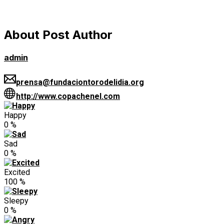
About Post Author
admin
prensa@fundaciontorodelidia.org
http://www.copachenel.com
Happy
0
%
Sad
0
%
Excited
100
%
Sleepy
0
%