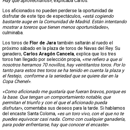
Hay que aprovecharlos»
, explicaba Carlos.
Los aficionados no pueden perderse la oportunidad de
disfrutar de este tipo de espectáculos,
«está cogiendo
bastante auge en la Comunidad de Madrid. Están intentando
mostrar a toreros que tienen menos oportunidades»
,
culminaba.
Los toros de
Flor de Jara
también saltarán al ruedo el
próximo sábado en la plaza de toros de Navas del Rey. Su
ganadero,
Carlos Aragón Cancela
, explica que los tres
toros han llegado por selección propia,
«me refiero a que si
nosotros herramos 70 novillos, hay veintitantos toros. Por lo
tanto para estos tres toros se ha tenido en cuenta la plaza y
el festejo, conforme a la seriedad que se quiere dar en la
Copa Chenel»
.
«Como aficionado me gustaría que fueran bravos, porque es
la base. Que tengan un comportamiento notable, que
permitan el triunfo y con el que el aficionado pueda
disfrutar»
, comentaba sus deseos para la tarde. Si hablamos
del encaste Santa Coloma,
«es un toro vivo, con el que no te
puedes equivocar casi nada. Como con cualquier ganadería,
para poder enfrentarse, hay que conocer el encaste»
.