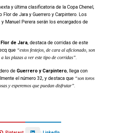
xta y última clasificatoria de la Copa Chenel,
 Flor de Jara y Guerrero y Carpintero. Los
s y Manuel Perera serán los encargados de
e
Flor de Jara
, destaca de corridas de este
mecq que
“estos festejos, de cara al aficionado, son
.
a las plazas a ver este tipo de corridas”
adero de
Guerrero y Carpintero
, llega con
almente el número 32, y destaca que
“son toros
.
cosas y esperemos que puedan disfrutar”
LinkedIn
Pinterest