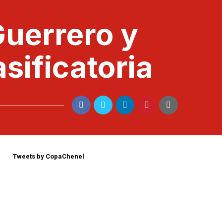
Guerrero y
asificatoria
Tweets by CopaChenel