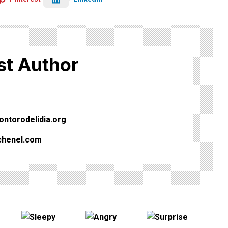
st Author
ntorodelidia.org
chenel.com