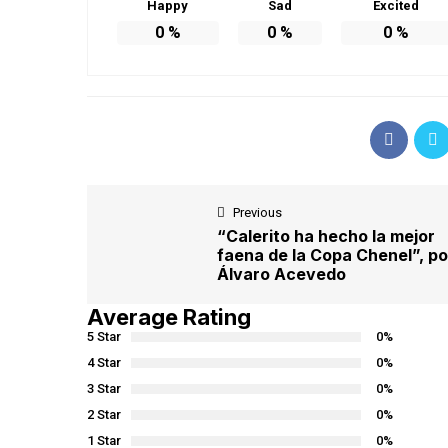
Happy
Sad
Excited
0
%
0
%
0
%
Previous
“Calerito ha hecho la mejor
faena de la Copa Chenel”, po
Álvaro Acevedo
Average Rating
5 Star
0%
4 Star
0%
3 Star
0%
2 Star
0%
1 Star
0%