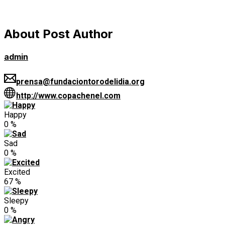
About Post Author
admin
prensa@fundaciontorodelidia.org
http://www.copachenel.com
Happy
0
%
Sad
0
%
Excited
67
%
Sleepy
0
%