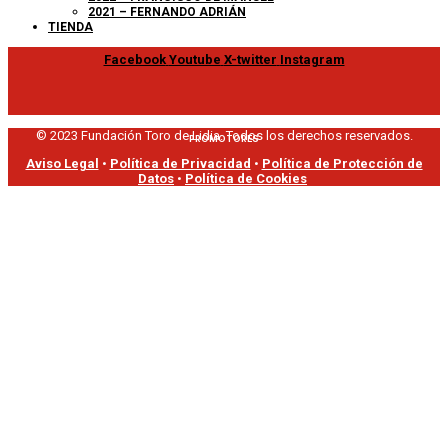
2021 – FERNANDO ADRIÁN
TIENDA
Facebook
Youtube
X-twitter
Instagram
© 2023 Fundación Toro de Lidia. Todos los derechos reservados.
PROMOTORES
Aviso Legal
•
Política de Privacidad
•
Política de Protección de
Datos
•
Política de Cookies