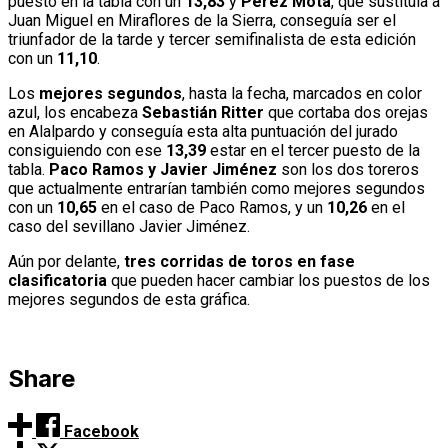
puesto en la tabla con un
13,83
y
Pérez Mota
, que sustituía a
Juan Miguel en Miraflores de la Sierra, conseguía ser el
triunfador de la tarde y tercer semifinalista de esta edición
con un
11,10
.
Los
mejores segundos
, hasta la fecha, marcados en color
azul, los encabeza
Sebastián Ritter
que cortaba dos orejas
en Alalpardo y conseguía esta alta puntuación del jurado
consiguiendo con ese
13,39
estar en el tercer puesto de la
tabla.
Paco Ramos y Javier Jiménez
son los dos toreros
que actualmente entrarían también como mejores segundos
con un
10,65
en el caso de Paco Ramos, y un
10,26
en el
caso del sevillano Javier Jiménez.
Aún por delante,
tres corridas de toros en fase
clasificatoria
que pueden hacer cambiar los puestos de los
mejores segundos de esta gráfica.
Share
Facebook