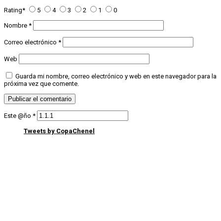
Rating
*
5
4
3
2
1
0
Nombre
*
Correo electrónico
*
Web
Guarda mi nombre, correo electrónico y web en este navegador para la
próxima vez que comente.
Este @ño
*
Tweets by CopaChenel