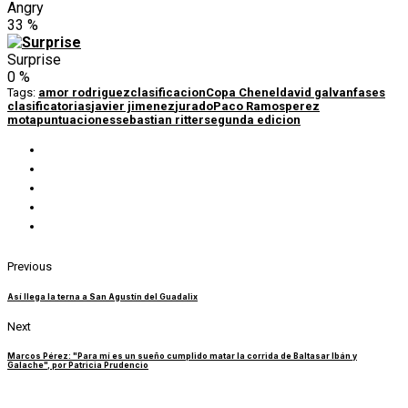
Angry
33
%
Surprise
0
%
Tags:
amor rodriguez
clasificacion
Copa Chenel
david galvan
fases
clasificatorias
javier jimenez
jurado
Paco Ramos
perez
mota
puntuaciones
sebastian ritter
segunda edicion
Previous
Así llega la terna a San Agustín del Guadalix
Next
Marcos Pérez: "Para mí es un sueño cumplido matar la corrida de Baltasar Ibán y
Galache", por Patricia Prudencio