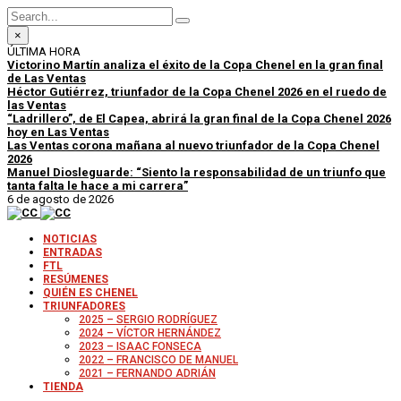
×
ÚLTIMA HORA
Victorino Martín analiza el éxito de la Copa Chenel en la gran final
de Las Ventas
Héctor Gutiérrez, triunfador de la Copa Chenel 2026 en el ruedo de
las Ventas
“Ladrillero”, de El Capea, abrirá la gran final de la Copa Chenel 2026
hoy en Las Ventas
Las Ventas corona mañana al nuevo triunfador de la Copa Chenel
2026
Manuel Diosleguarde: “Siento la responsabilidad de un triunfo que
tanta falta le hace a mi carrera”
6 de agosto de 2026
NOTICIAS
ENTRADAS
FTL
RESÚMENES
QUIÉN ES CHENEL
TRIUNFADORES
2025 – SERGIO RODRÍGUEZ
2024 – VÍCTOR HERNÁNDEZ
2023 – ISAAC FONSECA
2022 – FRANCISCO DE MANUEL
2021 – FERNANDO ADRIÁN
TIENDA