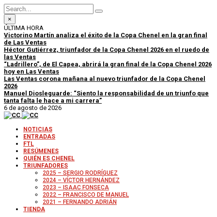
×
ÚLTIMA HORA
Victorino Martín analiza el éxito de la Copa Chenel en la gran final
de Las Ventas
Héctor Gutiérrez, triunfador de la Copa Chenel 2026 en el ruedo de
las Ventas
“Ladrillero”, de El Capea, abrirá la gran final de la Copa Chenel 2026
hoy en Las Ventas
Las Ventas corona mañana al nuevo triunfador de la Copa Chenel
2026
Manuel Diosleguarde: “Siento la responsabilidad de un triunfo que
tanta falta le hace a mi carrera”
6 de agosto de 2026
NOTICIAS
ENTRADAS
FTL
RESÚMENES
QUIÉN ES CHENEL
TRIUNFADORES
2025 – SERGIO RODRÍGUEZ
2024 – VÍCTOR HERNÁNDEZ
2023 – ISAAC FONSECA
2022 – FRANCISCO DE MANUEL
2021 – FERNANDO ADRIÁN
TIENDA