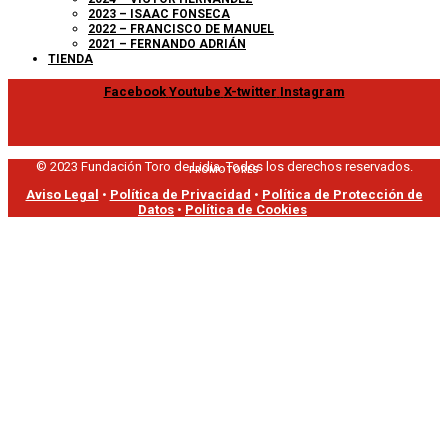
2023 – ISAAC FONSECA
2022 – FRANCISCO DE MANUEL
2021 – FERNANDO ADRIÁN
TIENDA
Facebook
Youtube
X-twitter
Instagram
© 2023 Fundación Toro de Lidia. Todos los derechos reservados.
PROMOTORES
Aviso Legal
•
Política de Privacidad
•
Política de Protección de
Datos
•
Política de Cookies