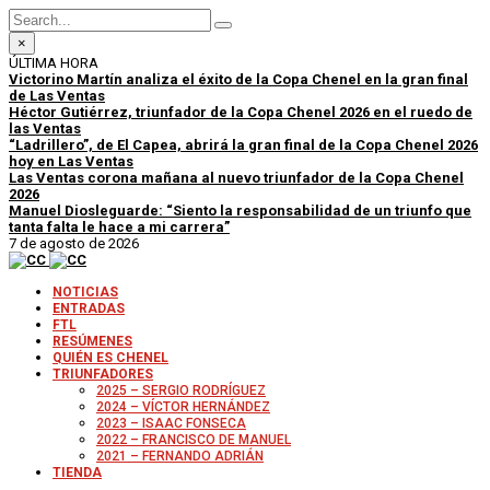
×
ÚLTIMA HORA
Victorino Martín analiza el éxito de la Copa Chenel en la gran final
de Las Ventas
Héctor Gutiérrez, triunfador de la Copa Chenel 2026 en el ruedo de
las Ventas
“Ladrillero”, de El Capea, abrirá la gran final de la Copa Chenel 2026
hoy en Las Ventas
Las Ventas corona mañana al nuevo triunfador de la Copa Chenel
2026
Manuel Diosleguarde: “Siento la responsabilidad de un triunfo que
tanta falta le hace a mi carrera”
7 de agosto de 2026
NOTICIAS
ENTRADAS
FTL
RESÚMENES
QUIÉN ES CHENEL
TRIUNFADORES
2025 – SERGIO RODRÍGUEZ
2024 – VÍCTOR HERNÁNDEZ
2023 – ISAAC FONSECA
2022 – FRANCISCO DE MANUEL
2021 – FERNANDO ADRIÁN
TIENDA