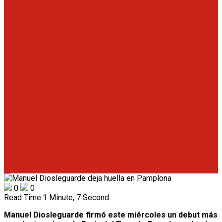
0
0
Read Time:
1 Minute, 7 Second
Manuel Diosleguarde firmó este miércoles un debut más