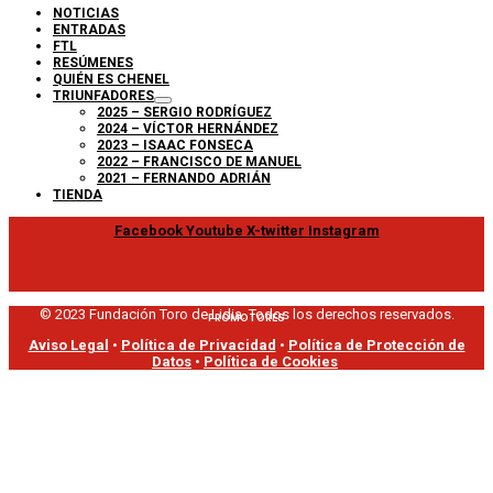
NOTICIAS
ENTRADAS
FTL
RESÚMENES
QUIÉN ES CHENEL
TRIUNFADORES
2025 – SERGIO RODRÍGUEZ
2024 – VÍCTOR HERNÁNDEZ
2023 – ISAAC FONSECA
2022 – FRANCISCO DE MANUEL
2021 – FERNANDO ADRIÁN
TIENDA
Facebook
Youtube
X-twitter
Instagram
© 2023 Fundación Toro de Lidia. Todos los derechos reservados.
PROMOTORES
Aviso Legal
•
Política de Privacidad
•
Política de Protección de
Datos
•
Política de Cookies