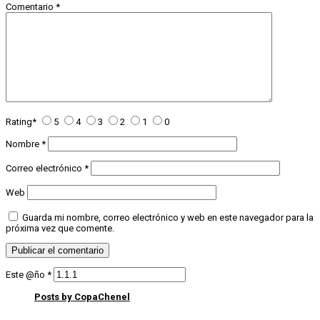
Comentario
*
Rating
*
5
4
3
2
1
0
Nombre
*
Correo electrónico
*
Web
Guarda mi nombre, correo electrónico y web en este navegador para la
próxima vez que comente.
Este @ño
*
Posts by CopaChenel