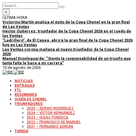
×
ÚLTIMA HORA
Victorino Martín analiza el éxito de la Copa Chenel en la gran final
de Las Ventas
Héctor Gutiérrez, triunfador de la Copa Chenel 2026 en el ruedo de
las Ventas
“Ladrillero”, de El Capea, abrirá la gran final de la Copa Chenel 2026
hoy en Las Ventas
Las Ventas corona mañana al nuevo triunfador de la Copa Chenel
2026
Manuel Diosleguarde: “Siento la responsabilidad de un triunfo que
tanta falta le hace a mi carrera”
10 de agosto de 2026
NOTICIAS
ENTRADAS
FTL
RESÚMENES
QUIÉN ES CHENEL
TRIUNFADORES
2025 – SERGIO RODRÍGUEZ
2024 – VÍCTOR HERNÁNDEZ
2023 – ISAAC FONSECA
2022 – FRANCISCO DE MANUEL
2021 – FERNANDO ADRIÁN
TIENDA