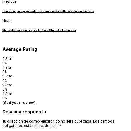
Previous
Chinchón, una joya histórica donde cada calle cuenta una historia
Next
Manuel Diosleguarde, de la Copa Chenel a Pamplona
Average Rating
5 Star
0%
4 Star
0%
3 Star
0%
2 Star
0%
1 Star
0%
(Add your review)
Deja una respuesta
Tu dirección de correo electrónico no será publicada.
Los campos
obligatorios están marcados con
*