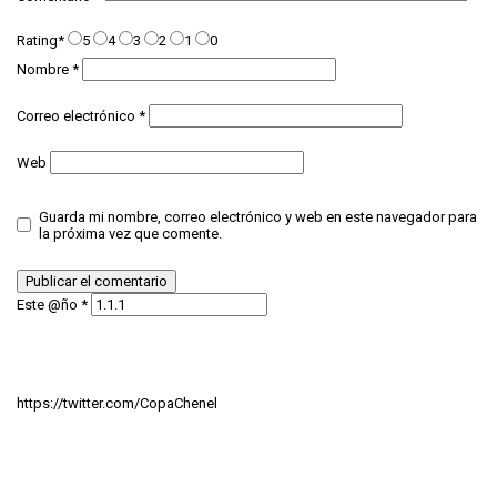
Rating
*
5
4
3
2
1
0
Nombre
*
Correo electrónico
*
Web
Guarda mi nombre, correo electrónico y web en este navegador para
la próxima vez que comente.
Este @ño
*
https://twitter.com/CopaChenel