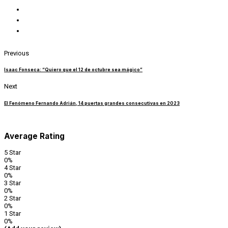
Previous
Isaac Fonseca: “Quiero que el 12 de octubre sea mágico”
Next
El Fenómeno Fernando Adrián, 14 puertas grandes consecutivas en 2023
Average Rating
5 Star
0%
4 Star
0%
3 Star
0%
2 Star
0%
1 Star
0%