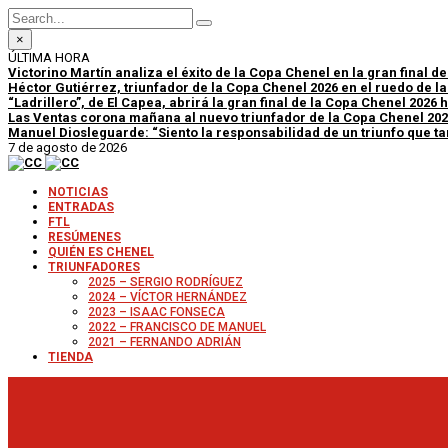
×
ÚLTIMA HORA
Victorino Martín analiza el éxito de la Copa Chenel en la gran final d
Héctor Gutiérrez, triunfador de la Copa Chenel 2026 en el ruedo de l
“Ladrillero”, de El Capea, abrirá la gran final de la Copa Chenel 2026
Las Ventas corona mañana al nuevo triunfador de la Copa Chenel 20
Manuel Diosleguarde: “Siento la responsabilidad de un triunfo que tan
7 de agosto de 2026
NOTICIAS
ENTRADAS
FTL
RESÚMENES
QUIÉN ES CHENEL
TRIUNFADORES
2025 – SERGIO RODRÍGUEZ
2024 – VÍCTOR HERNÁNDEZ
2023 – ISAAC FONSECA
2022 – FRANCISCO DE MANUEL
2021 – FERNANDO ADRIÁN
TIENDA