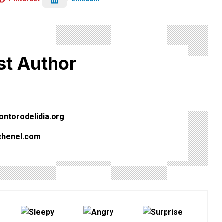
st Author
ntorodelidia.org
chenel.com