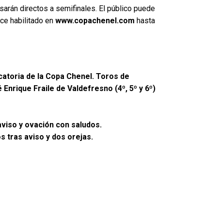
pasarán directos a semifinales. El público puede
ace habilitado en
www.copachenel.com
hasta
icatoria de la Copa Chenel. Toros de
sé Enrique Fraile de Valdefresno (4º, 5º y 6º)
aviso y ovación con saludos.
s tras aviso y dos orejas.