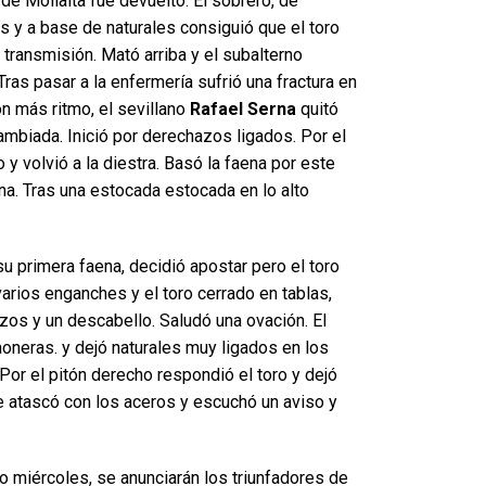
de Mollalta fue devuelto. El sobrero, de
as y a base de naturales consiguió que el toro
n transmisión. Mató arriba y el subalterno
Tras pasar a la enfermería sufrió una fractura en
n más ritmo, el sevillano
Rafael Serna
quitó
ambiada. Inició por derechazos ligados. Por el
o y volvió a la diestra. Basó la faena por este
aena. Tras una estocada estocada en lo alto
u primera faena, decidió apostar pero el toro
 varios enganches y el toro cerrado en tablas,
azos y un descabello. Saludó una ovación. El
aoneras. y dejó naturales muy ligados en los
Por el pitón derecho respondió el toro y dejó
 atascó con los aceros y escuchó un aviso y
o miércoles, se anunciarán los triunfadores de