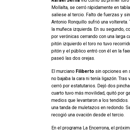
Rafael Serna
vio como su primer toro 
Mollalta, se cerró rápidamente en tabl
saliese al tercio. Falto de fuerzas y si
Antonio Ronquillo sufrió una voltereta. 
la muñeca izquierda. En su segundo, co
por verónicas cerrando con una larga c
pitón izquierdo el toro no tuvo recorrid
pitón y el público entró con él en la f
paseó las dos orejas.
El murciano
Filiberto
sin opciones en s
no bajaba la cara ni tenía ligazón. Tras
cerró por estatutarios. Dejó dos pinch
cuarto tuvo más movilidad, quitó por g
medios que levantaron a los tendidos. 
una tanda de muletazos en redondo. Se
recogió una ovación desde el tercio.
En el programa La Encerrona, el próxim