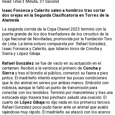
Read Time:
3 Minute, 31 Second
Isaac Fonseca y Calerito salen a hombros tras cortar
dos orejas en la Segunda Clasificatoria en Torres de la
Alameda
La segunda corrida de la Copa Chenel 2023 terminó con la
puerta grande de los dos triunfadores de los circuitos de la
Liga Nacional de Novilladas, promovida por la Fundación Toro
de Lidia. La terna estuvo compuesta por Rafael González,
Isaac Fonseca y Calerito, que lidiaron toros de Concha y
Sierra y López Gibaja.
Rafael González
se fue de vacío en su actuación en el
certamen. Recibió a la verónica al primero de
Concha y
Sierra
y tras el brindis al público, comenzó su faena a pies
juntos. El madrileño intentó exprimir las pocas condiciones
que le dio animal en series por ambas manos. Embistió con
nobleza, aunque le faltó un punto de transmisión para
conectar con los tendidos. Terminó por manoletinas y tras una
estocada algo trasera tras pinchazo saludó una ovación. El
cuarto de
López Gibaja
no dijo nada en los primeros tercios.
Rafael González poco pudo hacer ante un animal que acabó
rajándose muy rápido. El madrileño se atascó con los aceros