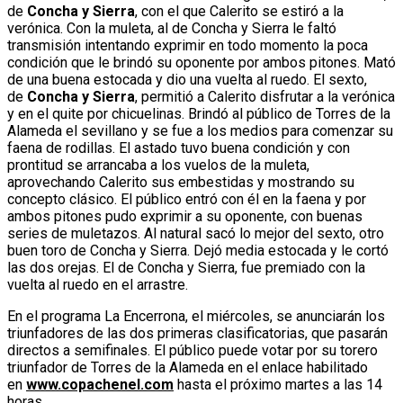
de
Concha y Sierra
, con el que Calerito se estiró a la
verónica. Con la muleta, al de Concha y Sierra le faltó
transmisión intentando exprimir en todo momento la poca
condición que le brindó su oponente por ambos pitones. Mató
de una buena estocada y dio una vuelta al ruedo. El sexto,
de
Concha y Sierra
, permitió a Calerito disfrutar a la verónica
y en el quite por chicuelinas. Brindó al público de Torres de la
Alameda el sevillano y se fue a los medios para comenzar su
faena de rodillas. El astado tuvo buena condición y con
prontitud se arrancaba a los vuelos de la muleta,
aprovechando Calerito sus embestidas y mostrando su
concepto clásico. El público entró con él en la faena y por
ambos pitones pudo exprimir a su oponente, con buenas
series de muletazos. Al natural sacó lo mejor del sexto, otro
buen toro de Concha y Sierra. Dejó media estocada y le cortó
las dos orejas. El de Concha y Sierra, fue premiado con la
vuelta al ruedo en el arrastre.
En el programa La Encerrona, el miércoles, se anunciarán los
triunfadores de las dos primeras clasificatorias, que pasarán
directos a semifinales. El público puede votar por su torero
triunfador de Torres de la Alameda en el enlace habilitado
en
www.copachenel.com
hasta el próximo martes a las 14
horas.