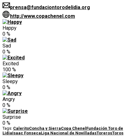
prensa@fundaciontorodelidia.org
http://www.copachenel.com
Happy
0
%
Sad
0
%
Excited
100
%
Sleepy
0
%
Angry
0
%
Surprise
0
%
Tags:
Calerito
Concha y Sierra
Copa Chenel
Fundación Toro de
Lidia
Isaac Fonseca
Liga Nacional de Novilladas
Toreros
Toros