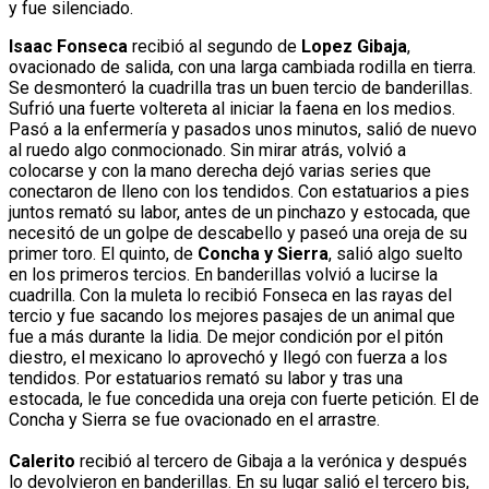
y fue silenciado.
Isaac Fonseca
recibió al segundo de
Lopez Gibaja
,
ovacionado de salida, con una larga cambiada rodilla en tierra.
Se desmonteró la cuadrilla tras un buen tercio de banderillas.
Sufrió una fuerte voltereta al iniciar la faena en los medios.
Pasó a la enfermería y pasados unos minutos, salió de nuevo
al ruedo algo conmocionado. Sin mirar atrás, volvió a
colocarse y con la mano derecha dejó varias series que
conectaron de lleno con los tendidos. Con estatuarios a pies
juntos remató su labor, antes de un pinchazo y estocada, que
necesitó de un golpe de descabello y paseó una oreja de su
primer toro. El quinto, de
Concha y Sierra
, salió algo suelto
en los primeros tercios. En banderillas volvió a lucirse la
cuadrilla. Con la muleta lo recibió Fonseca en las rayas del
tercio y fue sacando los mejores pasajes de un animal que
fue a más durante la lidia. De mejor condición por el pitón
diestro, el mexicano lo aprovechó y llegó con fuerza a los
tendidos. Por estatuarios remató su labor y tras una
estocada, le fue concedida una oreja con fuerte petición. El de
Concha y Sierra se fue ovacionado en el arrastre.
Calerito
recibió al tercero de Gibaja a la verónica y después
lo devolvieron en banderillas. En su lugar salió el tercero bis,