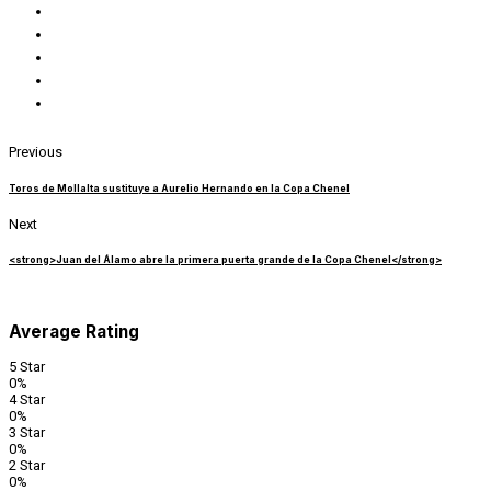
Previous
Toros de Mollalta sustituye a Aurelio Hernando en la Copa Chenel
Next
<strong>Juan del Álamo abre la primera puerta grande de la Copa Chenel</strong>
Average Rating
5 Star
0%
4 Star
0%
3 Star
0%
2 Star
0%