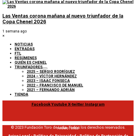
Las Ventas corona mañana al nuevo triunfador de la
Copa Chenel 2026
1 semana ago
×
NOTICIAS
ENTRADAS
FTL
RESÚMENES
QUIÉN ES CHENEL
TRIUNFADORES
2025 – SERGIO RODRÍGUEZ
2024 – VÍCTOR HERNÁNDEZ
2023 – ISAAC FONSECA
2022 – FRANCISCO DE MANUEL
2021 – FERNANDO ADRIÁN
TIENDA
Facebook
Youtube
X-twitter
Instagram
© 2023 Fundación Toro de Lidia. Todos los derechos reservados.
PROMOTORES
Aviso Legal
•
Política de Privacidad
•
Política de Protección de