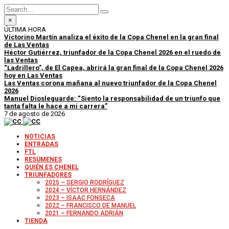
×
ÚLTIMA HORA
Victorino Martín analiza el éxito de la Copa Chenel en la gran final
de Las Ventas
Héctor Gutiérrez, triunfador de la Copa Chenel 2026 en el ruedo de
las Ventas
“Ladrillero”, de El Capea, abrirá la gran final de la Copa Chenel 2026
hoy en Las Ventas
Las Ventas corona mañana al nuevo triunfador de la Copa Chenel
2026
Manuel Diosleguarde: “Siento la responsabilidad de un triunfo que
tanta falta le hace a mi carrera”
7 de agosto de 2026
NOTICIAS
ENTRADAS
FTL
RESÚMENES
QUIÉN ES CHENEL
TRIUNFADORES
2025 – SERGIO RODRÍGUEZ
2024 – VÍCTOR HERNÁNDEZ
2023 – ISAAC FONSECA
2022 – FRANCISCO DE MANUEL
2021 – FERNANDO ADRIÁN
TIENDA