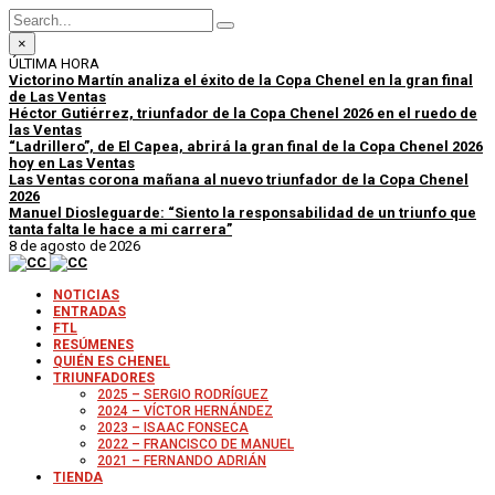
×
ÚLTIMA HORA
Victorino Martín analiza el éxito de la Copa Chenel en la gran final
de Las Ventas
Héctor Gutiérrez, triunfador de la Copa Chenel 2026 en el ruedo de
las Ventas
“Ladrillero”, de El Capea, abrirá la gran final de la Copa Chenel 2026
hoy en Las Ventas
Las Ventas corona mañana al nuevo triunfador de la Copa Chenel
2026
Manuel Diosleguarde: “Siento la responsabilidad de un triunfo que
tanta falta le hace a mi carrera”
8 de agosto de 2026
NOTICIAS
ENTRADAS
FTL
RESÚMENES
QUIÉN ES CHENEL
TRIUNFADORES
2025 – SERGIO RODRÍGUEZ
2024 – VÍCTOR HERNÁNDEZ
2023 – ISAAC FONSECA
2022 – FRANCISCO DE MANUEL
2021 – FERNANDO ADRIÁN
TIENDA