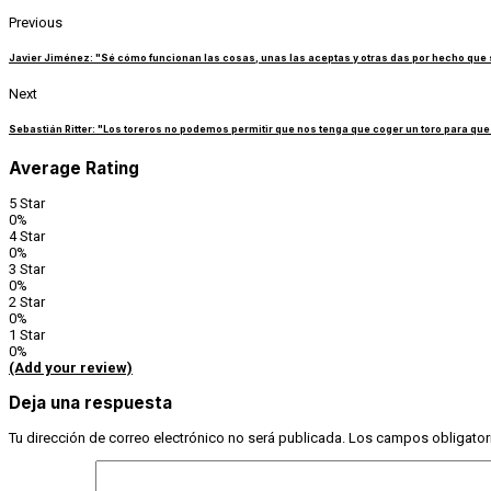
Previous
Javier Jiménez: "Sé cómo funcionan las cosas, unas las aceptas y otras das por hecho que s
Next
Sebastián Ritter: "Los toreros no podemos permitir que nos tenga que coger un toro para que
Average Rating
5 Star
0%
4 Star
0%
3 Star
0%
2 Star
0%
1 Star
0%
(Add your review)
Deja una respuesta
Tu dirección de correo electrónico no será publicada.
Los campos obligator