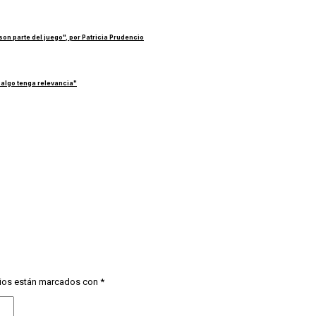
on parte del juego", por Patricia Prudencio
 algo tenga relevancia"
ios están marcados con
*