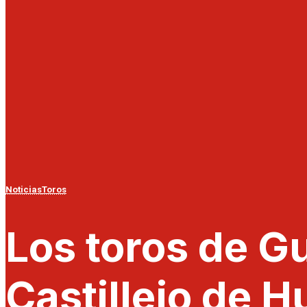
Noticias
Toros
Los toros de G
Castillejo de 