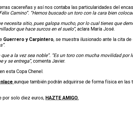
erras cacereñas y así nos contaba las particularidades del enc
 Félix Camino”. “Hemos buscado un toro con la cara bien coloc
e necesita sitio, pues galopa mucho, por lo cual tienes que demos
illador que hace surcos en el suelo”
, aclara María José.
de
Guerrero y Carpintero
, se muestra ilusionado ante la cita d
s”
.
ue a la vez sea noble”. “Es un toro con mucha movilidad por lo q
pe y se entrega”
, comenta Javier.
en esta Copa Chenel.
enlace
aunque también podrán adquirirse de forma física en las t
le por solo diez euros,
HAZTE AMIGO.