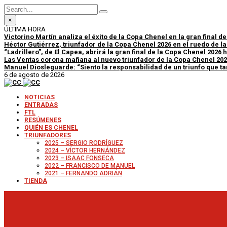
×
ÚLTIMA HORA
Victorino Martín analiza el éxito de la Copa Chenel en la gran final d
Héctor Gutiérrez, triunfador de la Copa Chenel 2026 en el ruedo de l
“Ladrillero”, de El Capea, abrirá la gran final de la Copa Chenel 2026
Las Ventas corona mañana al nuevo triunfador de la Copa Chenel 20
Manuel Diosleguarde: “Siento la responsabilidad de un triunfo que tan
6 de agosto de 2026
NOTICIAS
ENTRADAS
FTL
RESÚMENES
QUIÉN ES CHENEL
TRIUNFADORES
2025 – SERGIO RODRÍGUEZ
2024 – VÍCTOR HERNÁNDEZ
2023 – ISAAC FONSECA
2022 – FRANCISCO DE MANUEL
2021 – FERNANDO ADRIÁN
TIENDA