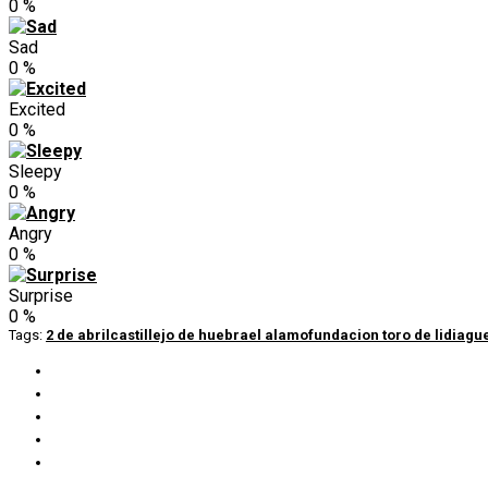
0
%
Sad
0
%
Excited
0
%
Sleepy
0
%
Angry
0
%
Surprise
0
%
Tags:
2 de abril
castillejo de huebra
el alamo
fundacion toro de lidia
gue