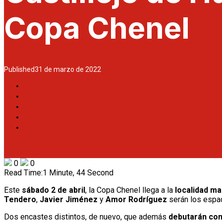
Copa Chenel
Published
31 de marzo de 2022
0
0
Read Time:
1 Minute, 44 Second
Este
sábado 2 de abril
, la Copa Chenel llega a la
localidad ma
Tendero
,
Javier Jiménez
y
Amor Rodríguez
serán los espa
Dos encastes distintos, de nuevo, que además
debutarán con