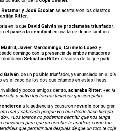
gunda edición de la
Copa Chenel
.
l Retamar y José Escolar
se acartelaron los diestros
astián Ritter
.
oria en la que
David Galván
se
proclamaba triunfador
,
do el
pase a la semifinal
en una tarde donde también
 Madrid
,
Javier Mardomingo, Carmelo López
y
l pasado domingo con la presencia de ambos matadores
l colombiano
Sebastián Ritter
después de lo que pudo
d Galván
, de un posible triunfador, ya anunciado en el día
o es el caso de los dos que citamos en estas líneas.
rivalidad y pocos amigos dentro,
aclaraba Ritter
;
«en la
re está a salvo los toreros tenemos que competir»
.
rendieron
a la audiencia y causaron
revuelo
por su gran
nto mal y cabreado porque veo que desde hace tiempo
endo». «Los toreros no podemos permitir que nos tenga
ga relevancia para que un hombre te apodere, como fue
endríais que permitir que después de que un toro te coja