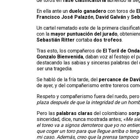
de toros en
fase clasificatoria
abriendo la se
En ella ante un
duelo ganadero
con toros de
E
Francisco José Palazón
,
David Galván
y
Seb
Un cartel rematado este de la primera clasificat
con la
mayor puntuación del jurado
, obtenien
Sebastián Ritter
cortaba
dos trofeos
.
Tras esto, los compañeros de
El Toril de
Onda
Gonzalo
Bienvenida
, daban voz al festejo e
destacando las sabias y sinceras palabras de
ser una tragedia.
Se habló de la fría tarde, del
percance de Davi
de ayer, y del compañerismo entre toreros com
Respeto y compañerismo fuera del ruedo, pero 
plaza después de que la integridad de un homb
Pero las
palabras claras
del colombiano
sorp
sinceridad, dice, nunca mostrada antes;
«Me sie
el toreo va a signos derroteros que yo no enti
que coger un toro para que llegue arriba o ten
mi caso. Además, creo que la prensa tampoco t