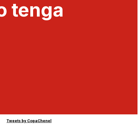
o tenga
Tweets by CopaChenel