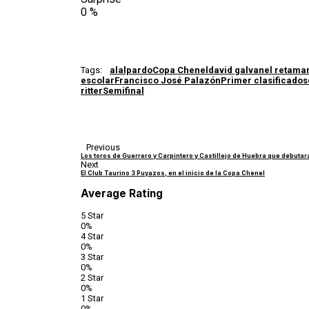
0
%
Tags:
alalpardo
Copa Chenel
david galvan
el retamar
escolar
Francisco José Palazón
Primer clasificado
s
ritter
Semifinal
Previous
Los toros de Guerrero y Carpintero y Castillejo de Huebra que debuta
Next
El Club Taurino 3 Puyazos, en el inicio de la Copa Chenel
Average Rating
5 Star
0%
4 Star
0%
3 Star
0%
2 Star
0%
1 Star
0%