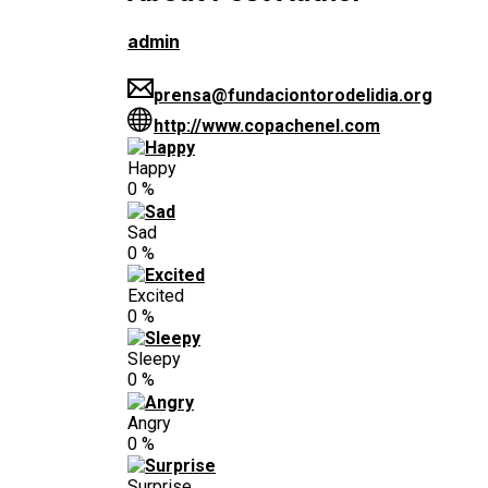
admin
prensa@fundaciontorodelidia.org
http://www.copachenel.com
Happy
0
%
Sad
0
%
Excited
0
%
Sleepy
0
%
Angry
0
%
Surprise