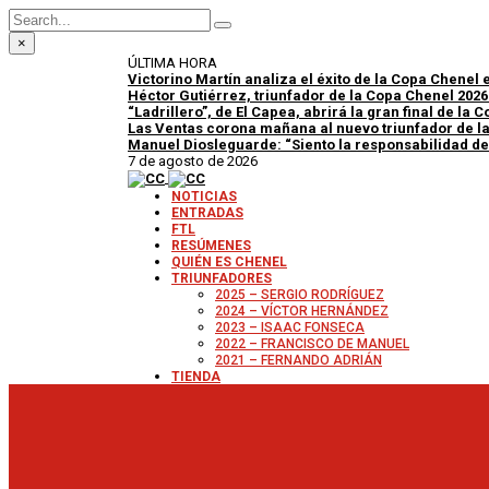
×
ÚLTIMA HORA
Victorino Martín analiza el éxito de la Copa Chenel e
Héctor Gutiérrez, triunfador de la Copa Chenel 2026
“Ladrillero”, de El Capea, abrirá la gran final de la
Las Ventas corona mañana al nuevo triunfador de l
Manuel Diosleguarde: “Siento la responsabilidad de u
7 de agosto de 2026
NOTICIAS
ENTRADAS
FTL
RESÚMENES
QUIÉN ES CHENEL
TRIUNFADORES
2025 – SERGIO RODRÍGUEZ
2024 – VÍCTOR HERNÁNDEZ
2023 – ISAAC FONSECA
2022 – FRANCISCO DE MANUEL
2021 – FERNANDO ADRIÁN
TIENDA