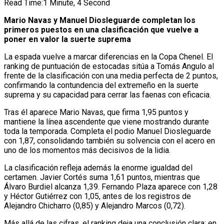
Read Time:
1 Minute, 4 Second
Mario Navas y Manuel Diosleguarde completan los
primeros puestos en una clasificación que vuelve a
poner en valor la suerte suprema
La espada vuelve a marcar diferencias en la Copa Chenel. El
ranking de puntuación de estocadas sitúa a Tomás Angulo al
frente de la clasificación con una media perfecta de 2 puntos,
confirmando la contundencia del extremeño en la suerte
suprema y su capacidad para cerrar las faenas con eficacia.
Tras él aparece Mario Navas, que firma 1,95 puntos y
mantiene la línea ascendente que viene mostrando durante
toda la temporada. Completa el podio Manuel Diosleguarde
con 1,87, consolidando también su solvencia con el acero en
uno de los momentos más decisivos de la lidia.
La clasificación refleja además la enorme igualdad del
certamen. Javier Cortés suma 1,61 puntos, mientras que
Álvaro Burdiel alcanza 1,39. Fernando Plaza aparece con 1,28
y Héctor Gutiérrez con 1,05, antes de los registros de
Alejandro Chicharro (0,85) y Alejandro Marcos (0,72).
Más allá de las cifras, el ranking deja una conclusión clara: en