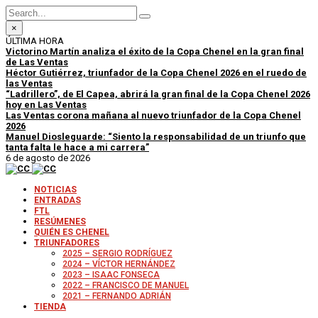
×
ÚLTIMA HORA
Victorino Martín analiza el éxito de la Copa Chenel en la gran final
de Las Ventas
Héctor Gutiérrez, triunfador de la Copa Chenel 2026 en el ruedo de
las Ventas
“Ladrillero”, de El Capea, abrirá la gran final de la Copa Chenel 2026
hoy en Las Ventas
Las Ventas corona mañana al nuevo triunfador de la Copa Chenel
2026
Manuel Diosleguarde: “Siento la responsabilidad de un triunfo que
tanta falta le hace a mi carrera”
6 de agosto de 2026
NOTICIAS
ENTRADAS
FTL
RESÚMENES
QUIÉN ES CHENEL
TRIUNFADORES
2025 – SERGIO RODRÍGUEZ
2024 – VÍCTOR HERNÁNDEZ
2023 – ISAAC FONSECA
2022 – FRANCISCO DE MANUEL
2021 – FERNANDO ADRIÁN
TIENDA