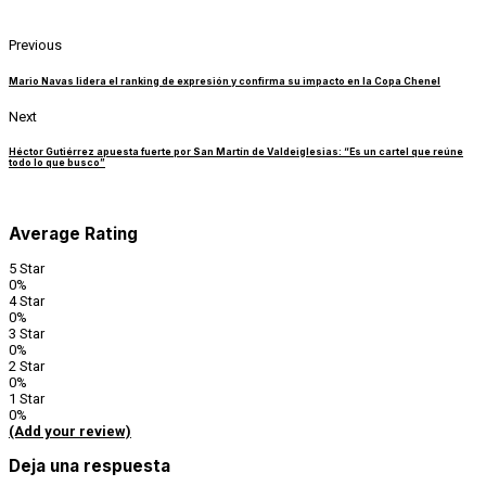
Previous
Mario Navas lidera el ranking de expresión y confirma su impacto en la Copa Chenel
Next
Héctor Gutiérrez apuesta fuerte por San Martín de Valdeiglesias: “Es un cartel que reúne
todo lo que busco”
Average Rating
5 Star
0%
4 Star
0%
3 Star
0%
2 Star
0%
1 Star
0%
(Add your review)
Deja una respuesta