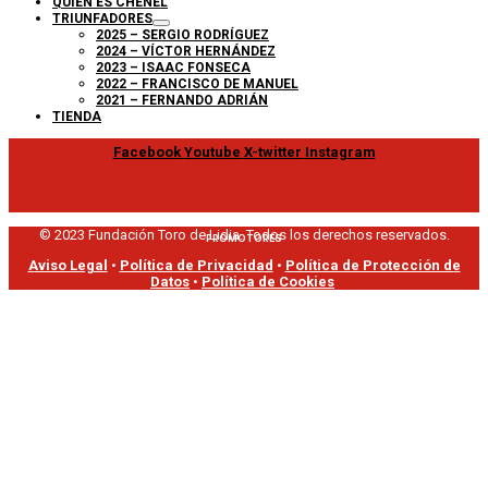
QUIÉN ES CHENEL
TRIUNFADORES
2025 – SERGIO RODRÍGUEZ
2024 – VÍCTOR HERNÁNDEZ
2023 – ISAAC FONSECA
2022 – FRANCISCO DE MANUEL
2021 – FERNANDO ADRIÁN
TIENDA
Facebook
Youtube
X-twitter
Instagram
© 2023 Fundación Toro de Lidia. Todos los derechos reservados.
PROMOTORES
Aviso Legal
•
Política de Privacidad
•
Política de Protección de
Datos
•
Política de Cookies