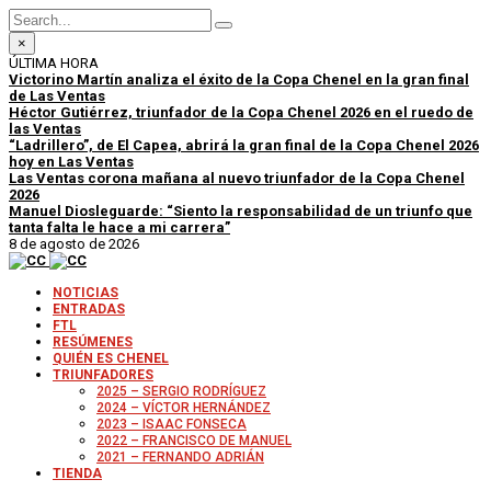
×
ÚLTIMA HORA
Victorino Martín analiza el éxito de la Copa Chenel en la gran final
de Las Ventas
Héctor Gutiérrez, triunfador de la Copa Chenel 2026 en el ruedo de
las Ventas
“Ladrillero”, de El Capea, abrirá la gran final de la Copa Chenel 2026
hoy en Las Ventas
Las Ventas corona mañana al nuevo triunfador de la Copa Chenel
2026
Manuel Diosleguarde: “Siento la responsabilidad de un triunfo que
tanta falta le hace a mi carrera”
8 de agosto de 2026
NOTICIAS
ENTRADAS
FTL
RESÚMENES
QUIÉN ES CHENEL
TRIUNFADORES
2025 – SERGIO RODRÍGUEZ
2024 – VÍCTOR HERNÁNDEZ
2023 – ISAAC FONSECA
2022 – FRANCISCO DE MANUEL
2021 – FERNANDO ADRIÁN
TIENDA