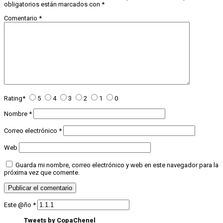
obligatorios están marcados con
*
Comentario
*
Rating
*
5
4
3
2
1
0
Nombre
*
Correo electrónico
*
Web
Guarda mi nombre, correo electrónico y web en este navegador para la
próxima vez que comente.
Este @ño
*
Tweets by CopaChenel