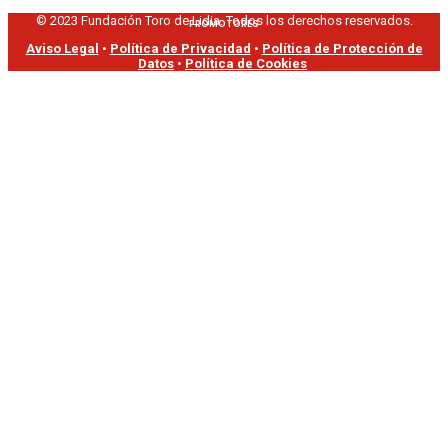
© 2023 Fundación Toro de Lidia. Todos los derechos reservados.
PROMOTORES
Aviso Legal
•
Política de Privacidad
•
Política de Protección de
Datos
•
Política de Cookies