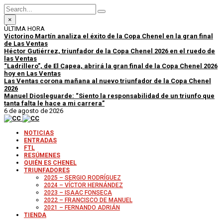
×
ÚLTIMA HORA
Victorino Martín analiza el éxito de la Copa Chenel en la gran final
de Las Ventas
Héctor Gutiérrez, triunfador de la Copa Chenel 2026 en el ruedo de
las Ventas
“Ladrillero”, de El Capea, abrirá la gran final de la Copa Chenel 2026
hoy en Las Ventas
Las Ventas corona mañana al nuevo triunfador de la Copa Chenel
2026
Manuel Diosleguarde: “Siento la responsabilidad de un triunfo que
tanta falta le hace a mi carrera”
6 de agosto de 2026
NOTICIAS
ENTRADAS
FTL
RESÚMENES
QUIÉN ES CHENEL
TRIUNFADORES
2025 – SERGIO RODRÍGUEZ
2024 – VÍCTOR HERNÁNDEZ
2023 – ISAAC FONSECA
2022 – FRANCISCO DE MANUEL
2021 – FERNANDO ADRIÁN
TIENDA