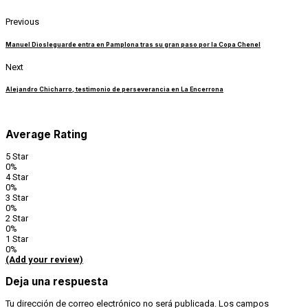
Previous
Manuel Diosleguarde entra en Pamplona tras su gran paso por la Copa Chenel
Next
Alejandro Chicharro, testimonio de perseverancia en La Encerrona
Average Rating
5 Star
0%
4 Star
0%
3 Star
0%
2 Star
0%
1 Star
0%
(Add your review)
Deja una respuesta
Tu dirección de correo electrónico no será publicada.
Los campos