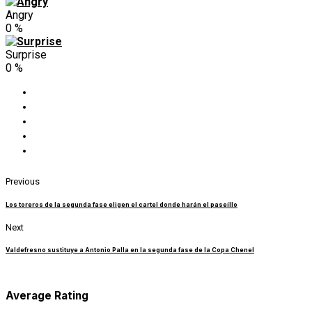
Angry
0
%
Surprise
0
%
Previous
Los toreros de la segunda fase eligen el cartel donde harán el paseíllo
Next
Valdefresno sustituye a Antonio Palla en la segunda fase de la Copa Chenel
Average Rating