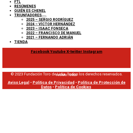
FTL
RESÚMENES
QUIÉN ES CHENEL
TRIUNFADORES
2025 – SERGIO RODRÍGUEZ
2024 – VÍCTOR HERNÁNDEZ
2023 – ISAAC FONSECA
2022 – FRANCISCO DE MANUEL
2021 – FERNANDO ADRIÁN
TIENDA
Facebook
Youtube
X-twitter
Instagram
© 2023 Fundación Toro de Lidia. Todos los derechos reservados.
PROMOTORES
Aviso Legal
•
Política de Privacidad
•
Política de Protección de
Datos
•
Política de Cookies