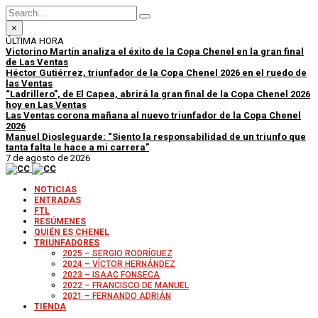
×
ÚLTIMA HORA
Victorino Martín analiza el éxito de la Copa Chenel en la gran final
de Las Ventas
Héctor Gutiérrez, triunfador de la Copa Chenel 2026 en el ruedo de
las Ventas
“Ladrillero”, de El Capea, abrirá la gran final de la Copa Chenel 2026
hoy en Las Ventas
Las Ventas corona mañana al nuevo triunfador de la Copa Chenel
2026
Manuel Diosleguarde: “Siento la responsabilidad de un triunfo que
tanta falta le hace a mi carrera”
7 de agosto de 2026
NOTICIAS
ENTRADAS
FTL
RESÚMENES
QUIÉN ES CHENEL
TRIUNFADORES
2025 – SERGIO RODRÍGUEZ
2024 – VÍCTOR HERNÁNDEZ
2023 – ISAAC FONSECA
2022 – FRANCISCO DE MANUEL
2021 – FERNANDO ADRIÁN
TIENDA