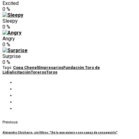
Excited
0
%
Sleepy
0
%
Angry
0
%
Surprise
0
%
Tags:
Copa Chenel
Empresarios
Fundación Toro de
Lidia
licitación
Toreros
Toros
Previous
Alejandro Chicharro, sin filtros: "Sé lo que quiero y soy capaz de conseguirlo"