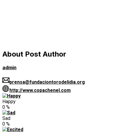
About Post Author
admin
prensa@fundaciontorodelidia.org
http://www.copachenel.com
Happy
0
%
Sad
0
%