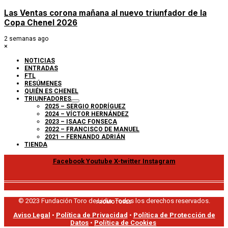
Las Ventas corona mañana al nuevo triunfador de la
Copa Chenel 2026
2 semanas ago
×
NOTICIAS
ENTRADAS
FTL
RESÚMENES
QUIÉN ES CHENEL
TRIUNFADORES
2025 – SERGIO RODRÍGUEZ
2024 – VÍCTOR HERNÁNDEZ
2023 – ISAAC FONSECA
2022 – FRANCISCO DE MANUEL
2021 – FERNANDO ADRIÁN
TIENDA
Facebook
Youtube
X-twitter
Instagram
© 2023 Fundación Toro de Lidia. Todos los derechos reservados.
PROMOTORES
Aviso Legal
•
Política de Privacidad
•
Política de Protección de
Datos
•
Política de Cookies