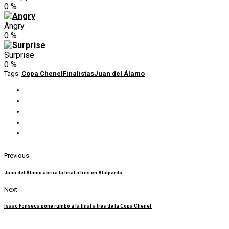
0
%
Angry
0
%
Surprise
0
%
Tags:
Copa Chenel
Finalistas
Juan del Álamo
Previous
Juan del Álamo abrirá la final a tres en Alalpardo
Next
Isaac Fonseca pone rumbo a la final a tres de la Copa Chenel