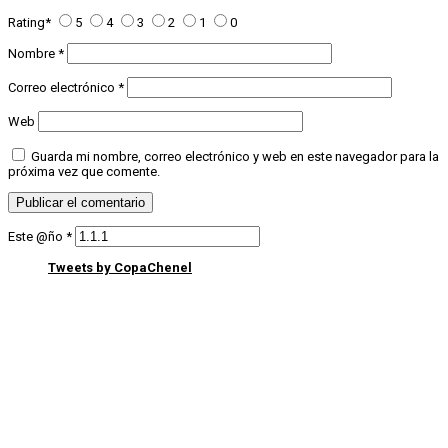
Rating
*
5
4
3
2
1
0
Nombre
*
Correo electrónico
*
Web
Guarda mi nombre, correo electrónico y web en este navegador para la
próxima vez que comente.
Este @ño
*
Tweets by CopaChenel