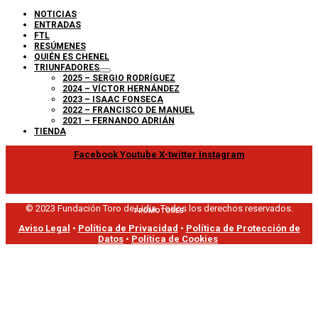
NOTICIAS
ENTRADAS
FTL
RESÚMENES
QUIÉN ES CHENEL
TRIUNFADORES
2025 – SERGIO RODRÍGUEZ
2024 – VÍCTOR HERNÁNDEZ
2023 – ISAAC FONSECA
2022 – FRANCISCO DE MANUEL
2021 – FERNANDO ADRIÁN
TIENDA
Facebook
Youtube
X-twitter
Instagram
© 2023 Fundación Toro de Lidia. Todos los derechos reservados.
PROMOTORES
Aviso Legal
•
Política de Privacidad
•
Política de Protección de
Datos
•
Política de Cookies