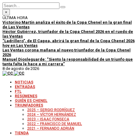
×
ÚLTIMA HORA
Victorino Martín analiza el éxito de la Copa Chenel en la gran final
de Las Ventas
Héctor Gutiérrez, triunfador de la Copa Chenel 2026 en el ruedo de
las Ventas
“Ladrillero”, de El Capea, abrirá la gran final de la Copa Chenel 2026
hoy en Las Ventas
Las Ventas corona mañana al nuevo triunfador de la Copa Chenel
2026
Manuel Diosleguarde: “Siento la responsabilidad de un triunfo que
tanta falta le hace a mi carrera”
8 de agosto de 2026
NOTICIAS
ENTRADAS
FTL
RESÚMENES
QUIÉN ES CHENEL
TRIUNFADORES
2025 – SERGIO RODRÍGUEZ
2024 – VÍCTOR HERNÁNDEZ
2023 – ISAAC FONSECA
2022 – FRANCISCO DE MANUEL
2021 – FERNANDO ADRIÁN
TIENDA