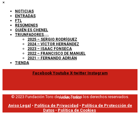
×
NOTICIAS
ENTRADAS
FTL
RESÚMENES
QUIÉN ES CHENEL
TRIUNFADORES
2025 – SERGIO RODRÍGUEZ
2024 – VÍCTOR HERNÁNDEZ
2023 – ISAAC FONSECA
2022 – FRANCISCO DE MANUEL
2021 – FERNANDO ADRIÁN
TIENDA
Facebook
Youtube
X-twitter
Instagram
© 2023 Fundación Toro de Lidia. Todos los derechos reservados.
PROMOTORES
Aviso Legal
•
Política de Privacidad
•
Política de Protección de
Datos
•
Política de Cookies