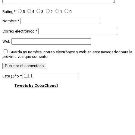
Rating
*
5
4
3
2
1
0
Nombre
*
Correo electrónico
*
Web
Guarda mi nombre, correo electrónico y web en este navegador para la
próxima vez que comente.
Este @ño
*
Tweets by CopaChenel