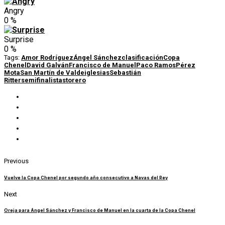
Angry
0
%
Surprise
0
%
Tags:
Amor Rodríguez
Ángel Sánchez
clasificación
Copa
Chenel
David Galván
Francisco de Manuel
Paco Ramos
Pérez
Mota
San Martín de Valdeiglesias
Sebastián
Ritter
semifinalistas
torero
Previous
Vuelve la Copa Chenel por segundo año consecutivo a Navas del Rey
Next
Oreja para Ángel Sánchez y Francisco de Manuel en la cuarta de la Copa Chenel