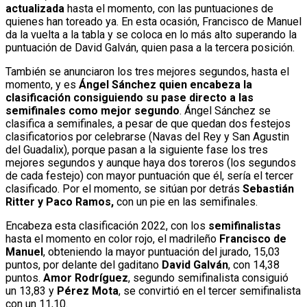
actualizada
hasta el momento, con las puntuaciones de
quienes han toreado ya. En esta ocasión, Francisco de Manuel
da la vuelta a la tabla y se coloca en lo más alto superando la
puntuación de David Galván, quien pasa a la tercera posición.
También se anunciaron los tres mejores segundos, hasta el
momento, y es
Ángel Sánchez quien encabeza la
clasificación consiguiendo su pase directo a las
semifinales como mejor segundo
. Ángel Sánchez se
clasifica a semifinales, a pesar de que quedan dos festejos
clasificatorios por celebrarse (Navas del Rey y San Agustin
del Guadalix), porque pasan a la siguiente fase los tres
mejores segundos y aunque haya dos toreros (los segundos
de cada festejo) con mayor puntuación que él, sería el tercer
clasificado. Por el momento, se sitúan por detrás
Sebastián
Ritter y Paco Ramos,
con un pie en las semifinales.
Encabeza esta clasificación 2022, con los
semifinalistas
hasta el momento en color rojo, el madrileño
Francisco de
Manuel
, obteniendo la mayor puntuación del jurado, 15,03
puntos, por delante del gaditano
David Galván
, con 14,38
puntos.
Amor Rodríguez
, segundo semifinalista consiguió
un 13,83 y
Pérez Mota
, se convirtió en el tercer semifinalista
con un 11,10.