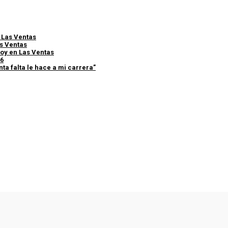
e Las Ventas
as Ventas
 hoy en Las Ventas
26
ta falta le hace a mi carrera”