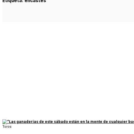
Etiqueta:
encastes
Toros