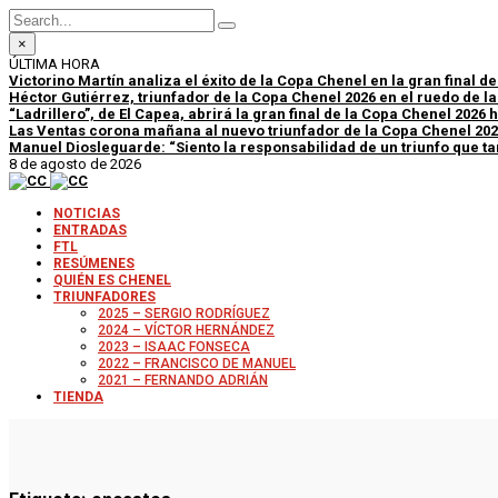
×
ÚLTIMA HORA
Victorino Martín analiza el éxito de la Copa Chenel en la gran final d
Héctor Gutiérrez, triunfador de la Copa Chenel 2026 en el ruedo de l
“Ladrillero”, de El Capea, abrirá la gran final de la Copa Chenel 2026
Las Ventas corona mañana al nuevo triunfador de la Copa Chenel 20
Manuel Diosleguarde: “Siento la responsabilidad de un triunfo que tan
8 de agosto de 2026
NOTICIAS
ENTRADAS
FTL
RESÚMENES
QUIÉN ES CHENEL
TRIUNFADORES
2025 – SERGIO RODRÍGUEZ
2024 – VÍCTOR HERNÁNDEZ
2023 – ISAAC FONSECA
2022 – FRANCISCO DE MANUEL
2021 – FERNANDO ADRIÁN
TIENDA