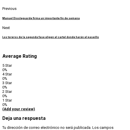
Previous
Manuel Diosleguarde firma un importante fin de semana
Next
Los toreros de la segunda fase eligen el cartel donde harán el paseíllo
Average Rating
5 Star
0%
4 Star
0%
3 Star
0%
2 Star
0%
1 Star
0%
(Add your review)
Deja una respuesta
Tu dirección de correo electrónico no será publicada.
Los campos