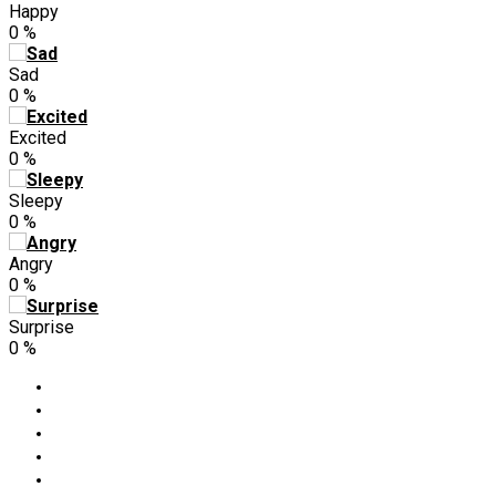
Happy
0
%
Sad
0
%
Excited
0
%
Sleepy
0
%
Angry
0
%
Surprise
0
%