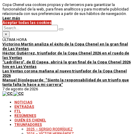
Copa Chenel usa cookies propias y de terceros para garantizar la
funcionalidad de la web, para fines analíticos y para mostrarle publicidad
relacionada con sus preferencias a partir de sus hábitos de navegación.
Leer más
Aceptar todas las cookies
×
ÚLTIMA HORA
Victorino Martín analiza el éxito de la Copa Chenel en la gran final
de Las Ventas
Héctor Gutiérrez, triunfador de la Copa Chenel 2026 en el ruedo de
las Ventas
“Ladrillero”, de El Capea, abrirá la gran final de la Copa Chenel 2026
hoy en Las Ventas
Las Ventas corona mañana al nuevo triunfador de la Copa Chenel
2026
Manuel Diosleguarde: “Siento la responsabilidad de un triunfo que
tanta falta le hace a mi carrera”
7 de agosto de 2026
NOTICIAS
ENTRADAS
FTL
RESÚMENES
QUIÉN ES CHENEL
TRIUNFADORES
2025 – SERGIO RODRÍGUEZ
2024 – VÍCTOR HERNÁNDEZ