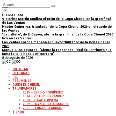
×
ÚLTIMA HORA
Victorino Martín analiza el éxito de la Copa Chenel en la gran final
de Las Ventas
Héctor Gutiérrez, triunfador de la Copa Chenel 2026 en el ruedo de
las Ventas
“Ladrillero”, de El Capea, abrirá la gran final de la Copa Chenel 2026
hoy en Las Ventas
Las Ventas corona mañana al nuevo triunfador de la Copa Chenel
2026
Manuel Diosleguarde: “Siento la responsabilidad de un triunfo que
tanta falta le hace a mi carrera”
8 de agosto de 2026
NOTICIAS
ENTRADAS
FTL
RESÚMENES
QUIÉN ES CHENEL
TRIUNFADORES
2025 – SERGIO RODRÍGUEZ
2024 – VÍCTOR HERNÁNDEZ
2023 – ISAAC FONSECA
2022 – FRANCISCO DE MANUEL
2021 – FERNANDO ADRIÁN
TIENDA