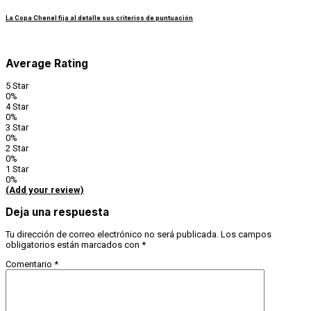
La Copa Chenel fija al detalle sus criterios de puntuación
Average Rating
5 Star
0%
4 Star
0%
3 Star
0%
2 Star
0%
1 Star
0%
(Add your review)
Deja una respuesta
Tu dirección de correo electrónico no será publicada.
Los campos
obligatorios están marcados con
*
Comentario
*