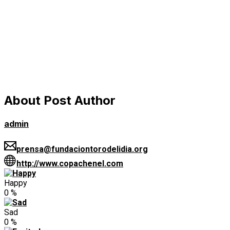
About Post Author
admin
prensa@fundaciontorodelidia.org
http://www.copachenel.com
Happy
0
%
Sad
0
%