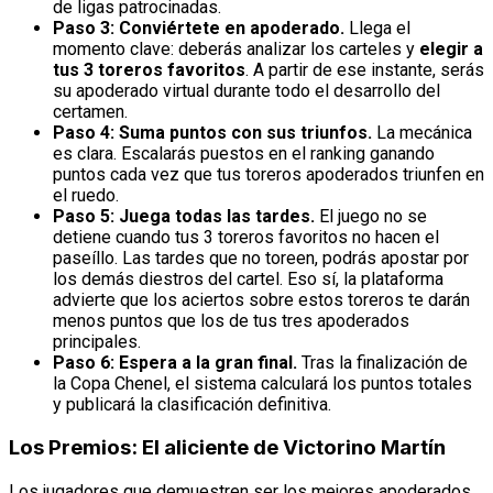
de ligas patrocinadas.
Paso 3: Conviértete en apoderado.
Llega el
momento clave: deberás analizar los carteles y
elegir a
tus 3 toreros favoritos
. A partir de ese instante, serás
su apoderado virtual durante todo el desarrollo del
certamen.
Paso 4: Suma puntos con sus triunfos.
La mecánica
es clara. Escalarás puestos en el ranking ganando
puntos cada vez que tus toreros apoderados triunfen en
el ruedo.
Paso 5: Juega todas las tardes.
El juego no se
detiene cuando tus 3 toreros favoritos no hacen el
paseíllo. Las tardes que no toreen, podrás apostar por
los demás diestros del cartel. Eso sí, la plataforma
advierte que los aciertos sobre estos toreros te darán
menos puntos que los de tus tres apoderados
principales.
Paso 6: Espera a la gran final.
Tras la finalización de
la Copa Chenel, el sistema calculará los puntos totales
y publicará la clasificación definitiva.
Los Premios: El aliciente de Victorino Martín
Los jugadores que demuestren ser los mejores apoderados