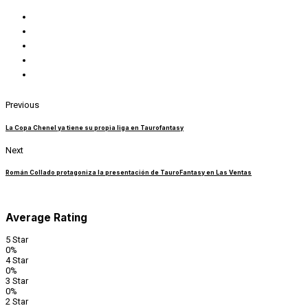
Previous
La Copa Chenel ya tiene su propia liga en Taurofantasy
Next
Román Collado protagoniza la presentación de TauroFantasy en Las Ventas
Average Rating
5 Star
0%
4 Star
0%
3 Star
0%
2 Star