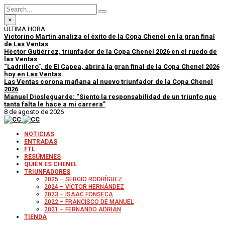
×
ÚLTIMA HORA
Victorino Martín analiza el éxito de la Copa Chenel en la gran final
de Las Ventas
Héctor Gutiérrez, triunfador de la Copa Chenel 2026 en el ruedo de
las Ventas
“Ladrillero”, de El Capea, abrirá la gran final de la Copa Chenel 2026
hoy en Las Ventas
Las Ventas corona mañana al nuevo triunfador de la Copa Chenel
2026
Manuel Diosleguarde: “Siento la responsabilidad de un triunfo que
tanta falta le hace a mi carrera”
8 de agosto de 2026
NOTICIAS
ENTRADAS
FTL
RESÚMENES
QUIÉN ES CHENEL
TRIUNFADORES
2025 – SERGIO RODRÍGUEZ
2024 – VÍCTOR HERNÁNDEZ
2023 – ISAAC FONSECA
2022 – FRANCISCO DE MANUEL
2021 – FERNANDO ADRIÁN
TIENDA