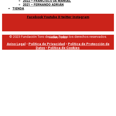
2022 – FRANCISCO DE MANUEL
2021 – FERNANDO ADRIÁN
TIENDA
Facebook
Youtube
X-twitter
Instagram
© 2023 Fundación Toro de Lidia. Todos los derechos reservados.
PROMOTORES
Aviso Legal
•
Política de Privacidad
•
Política de Protección de
Datos
•
Política de Cookies