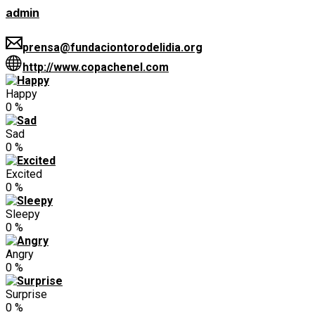
admin
prensa@fundaciontorodelidia.org
http://www.copachenel.com
Happy
0
%
Sad
0
%
Excited
0
%
Sleepy
0
%
Angry
0
%
Surprise
0
%