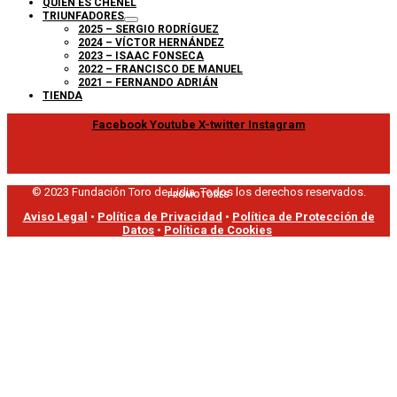
QUIÉN ES CHENEL
TRIUNFADORES
2025 – SERGIO RODRÍGUEZ
2024 – VÍCTOR HERNÁNDEZ
2023 – ISAAC FONSECA
2022 – FRANCISCO DE MANUEL
2021 – FERNANDO ADRIÁN
TIENDA
Facebook
Youtube
X-twitter
Instagram
© 2023 Fundación Toro de Lidia. Todos los derechos reservados.
PROMOTORES
Aviso Legal
•
Política de Privacidad
•
Política de Protección de
Datos
•
Política de Cookies