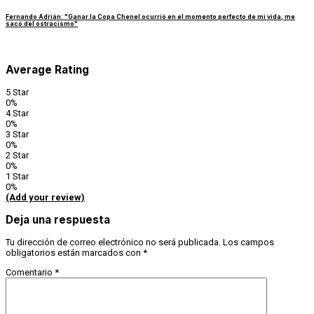
Fernando Adrián: "Ganar la Copa Chenel ocurrió en el momento perfecto de mi vida, me
sacó del ostracismo"
Average Rating
5 Star
0%
4 Star
0%
3 Star
0%
2 Star
0%
1 Star
0%
(Add your review)
Deja una respuesta
Tu dirección de correo electrónico no será publicada.
Los campos
obligatorios están marcados con
*
Comentario
*