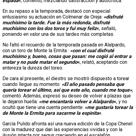
espada
«
, comentó, mezclando satisfacción y autocrítica.
En su repaso a la temporada, destacó con especial
entusiasmo su actuación en Colmenar de Oreja:
«disfruté
muchísimo la tarde. Fue la más redonda, disfruté
muchísimo con los dos toros y fui muy feliz
«
, señaló,
poniendo en valor una de sus tardes más completas.
No faltó el recuerdo de la temporada pasada en Alalpardo,
con un toro de Monte la Ermita :
«con el cual disfruté
muchísimo y, bueno, cosas que pasan: me cogió al entrar a
matar y no pude matar el segundo
«
, relató, aceptando con
entereza la dureza del toreo.
De cara al presente, el diestro se mostró dispuesto a torear
cuando llegue su momento:
«El año pasado pensaba que
quería torear el último, así que este año, cuando me toque»
,
comentó. Además, expresó su deseo de volver a plazas que
le dejaron huella:
«me encantaría volver a Alalpardo
«
, y no
ocultó que tiene una cuenta pendiente:
«me gustaría torear la
de Monte la Ermita para sacarme la espinita
«
.
García Pulido afronta así una nueva edición de la Copa Chenel
con la madurez que dan las experiencias vividas y con la
ilusión intacta por seguir creciendo en el escalafón.