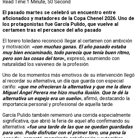
Read Time:
1 Minute, 50 Second
El pasado martes se celebró un encuentro entre
aficionados y matadores de la Copa Chenel 2026. Uno de
los protagonistas fue García Pulido, que vuelve al
certamen tras el percance del año pasado
El torero toledano reconoció llegar al certamen con ambición
y motivación:
«con muchas ganas. El año pasado estaba
muy bien encaminado, todo parecía que tenía buen ritmo,
pero son las cosas del toro
«,
expresó, asumiendo con
naturalidad los vaivenes de la profesión.
Uno de los momentos más emotivos de su intervención llegó
al recordar su alternativa, un día que guarda con especial
cariño:
«que me ofrecieran la alternativa y que me la diera
Miguel Ángel Perera me hizo mucha ilusión. Que te dé la
alternativa un espejo era un sueño
«
, afirmó, destacando la
importancia personal y profesional de aquella tarde.
García Pulido también rememoró una corrida especialmente
significativa, que abrió la feria de aquel año confirmando su
alternativa:
«fue una tarde de las que se quedan guardadas
para uno. Pude disfrutar con el primer toro, una pena la