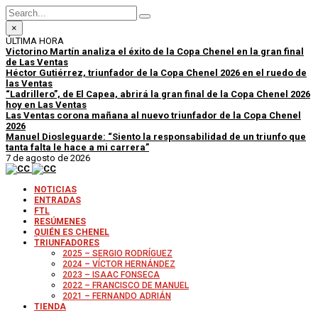
×
ÚLTIMA HORA
Victorino Martín analiza el éxito de la Copa Chenel en la gran final
de Las Ventas
Héctor Gutiérrez, triunfador de la Copa Chenel 2026 en el ruedo de
las Ventas
“Ladrillero”, de El Capea, abrirá la gran final de la Copa Chenel 2026
hoy en Las Ventas
Las Ventas corona mañana al nuevo triunfador de la Copa Chenel
2026
Manuel Diosleguarde: “Siento la responsabilidad de un triunfo que
tanta falta le hace a mi carrera”
7 de agosto de 2026
NOTICIAS
ENTRADAS
FTL
RESÚMENES
QUIÉN ES CHENEL
TRIUNFADORES
2025 – SERGIO RODRÍGUEZ
2024 – VÍCTOR HERNÁNDEZ
2023 – ISAAC FONSECA
2022 – FRANCISCO DE MANUEL
2021 – FERNANDO ADRIÁN
TIENDA