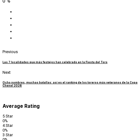
0
%
Previous
Las 7 localidades que más festejos han celebrado en la Fiesta del Toro
Next
Ocho nombres, muchas batallas: así es el ranking de los toreros más veteranos de la Copa
Chenel 2026
Average Rating
5 Star
0%
4 Star
0%
3 Star
0%