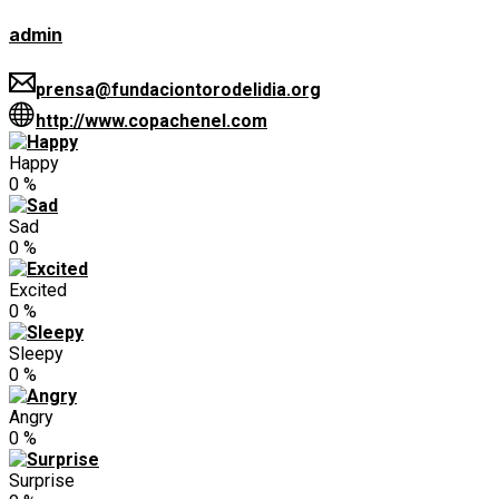
admin
prensa@fundaciontorodelidia.org
http://www.copachenel.com
Happy
0
%
Sad
0
%
Excited
0
%
Sleepy
0
%
Angry
0
%
Surprise