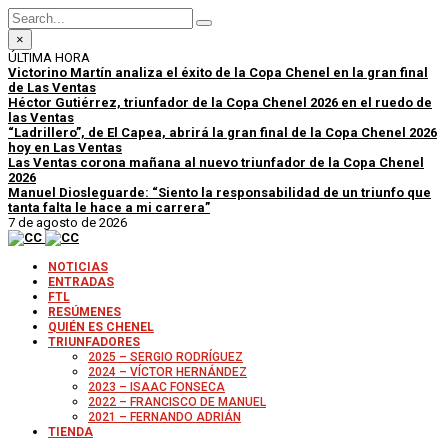
×
ÚLTIMA HORA
Victorino Martín analiza el éxito de la Copa Chenel en la gran final
de Las Ventas
Héctor Gutiérrez, triunfador de la Copa Chenel 2026 en el ruedo de
las Ventas
“Ladrillero”, de El Capea, abrirá la gran final de la Copa Chenel 2026
hoy en Las Ventas
Las Ventas corona mañana al nuevo triunfador de la Copa Chenel
2026
Manuel Diosleguarde: “Siento la responsabilidad de un triunfo que
tanta falta le hace a mi carrera”
7 de agosto de 2026
NOTICIAS
ENTRADAS
FTL
RESÚMENES
QUIÉN ES CHENEL
TRIUNFADORES
2025 – SERGIO RODRÍGUEZ
2024 – VÍCTOR HERNÁNDEZ
2023 – ISAAC FONSECA
2022 – FRANCISCO DE MANUEL
2021 – FERNANDO ADRIÁN
TIENDA