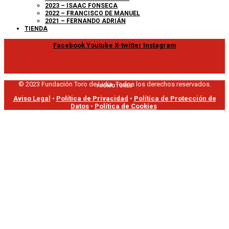
2023 – ISAAC FONSECA
2022 – FRANCISCO DE MANUEL
2021 – FERNANDO ADRIÁN
TIENDA
Facebook
Youtube
X-twitter
Instagram
© 2023 Fundación Toro de Lidia. Todos los derechos reservados.
PROMOTORES
Aviso Legal
•
Política de Privacidad
•
Política de Protección de
Datos
•
Política de Cookies