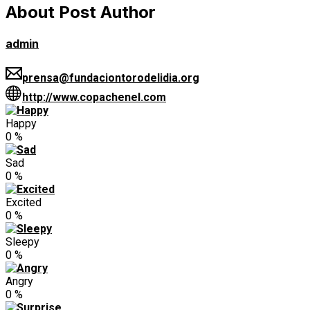
About Post Author
admin
prensa@fundaciontorodelidia.org
http://www.copachenel.com
Happy
0
%
Sad
0
%
Excited
0
%
Sleepy
0
%
Angry
0
%