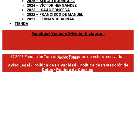
2025 – SERGIO RODRÍGUEZ
2024 – VÍCTOR HERNÁNDEZ
2023 – ISAAC FONSECA
2022 – FRANCISCO DE MANUEL
2021 – FERNANDO ADRIÁN
TIENDA
Facebook
Youtube
X-twitter
Instagram
© 2023 Fundación Toro de Lidia. Todos los derechos reservados.
PROMOTORES
Aviso Legal
•
Política de Privacidad
•
Política de Protección de
Datos
•
Política de Cookies