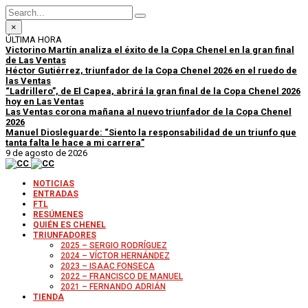
×
ÚLTIMA HORA
Victorino Martín analiza el éxito de la Copa Chenel en la gran final
de Las Ventas
Héctor Gutiérrez, triunfador de la Copa Chenel 2026 en el ruedo de
las Ventas
“Ladrillero”, de El Capea, abrirá la gran final de la Copa Chenel 2026
hoy en Las Ventas
Las Ventas corona mañana al nuevo triunfador de la Copa Chenel
2026
Manuel Diosleguarde: “Siento la responsabilidad de un triunfo que
tanta falta le hace a mi carrera”
9 de agosto de 2026
NOTICIAS
ENTRADAS
FTL
RESÚMENES
QUIÉN ES CHENEL
TRIUNFADORES
2025 – SERGIO RODRÍGUEZ
2024 – VÍCTOR HERNÁNDEZ
2023 – ISAAC FONSECA
2022 – FRANCISCO DE MANUEL
2021 – FERNANDO ADRIÁN
TIENDA