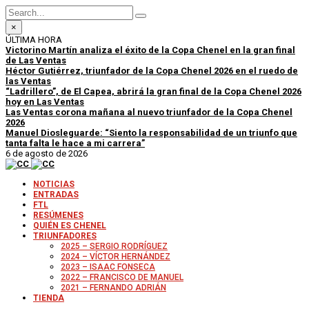
×
ÚLTIMA HORA
Victorino Martín analiza el éxito de la Copa Chenel en la gran final
de Las Ventas
Héctor Gutiérrez, triunfador de la Copa Chenel 2026 en el ruedo de
las Ventas
“Ladrillero”, de El Capea, abrirá la gran final de la Copa Chenel 2026
hoy en Las Ventas
Las Ventas corona mañana al nuevo triunfador de la Copa Chenel
2026
Manuel Diosleguarde: “Siento la responsabilidad de un triunfo que
tanta falta le hace a mi carrera”
6 de agosto de 2026
NOTICIAS
ENTRADAS
FTL
RESÚMENES
QUIÉN ES CHENEL
TRIUNFADORES
2025 – SERGIO RODRÍGUEZ
2024 – VÍCTOR HERNÁNDEZ
2023 – ISAAC FONSECA
2022 – FRANCISCO DE MANUEL
2021 – FERNANDO ADRIÁN
TIENDA