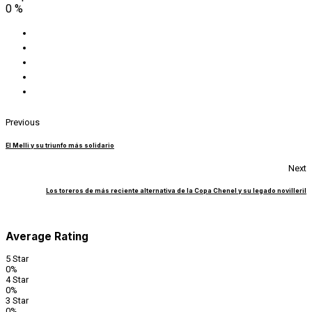
0
%
Previous
El Melli y su triunfo más solidario
Next
Los toreros de más reciente alternativa de la Copa Chenel y su legado novilleril
Average Rating
5 Star
0%
4 Star
0%
3 Star
0%