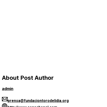
About Post Author
admin
prensa@fundaciontorodelidia.org