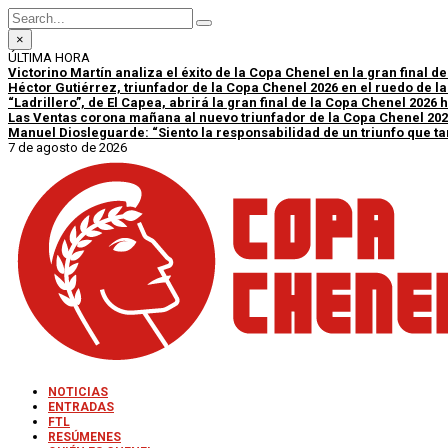
×
ÚLTIMA HORA
Victorino Martín analiza el éxito de la Copa Chenel en la gran final d
Héctor Gutiérrez, triunfador de la Copa Chenel 2026 en el ruedo de l
“Ladrillero”, de El Capea, abrirá la gran final de la Copa Chenel 2026
Las Ventas corona mañana al nuevo triunfador de la Copa Chenel 20
Manuel Diosleguarde: “Siento la responsabilidad de un triunfo que tan
7 de agosto de 2026
NOTICIAS
ENTRADAS
FTL
RESÚMENES