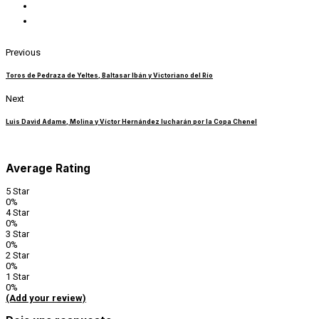
Previous
Toros de Pedraza de Yeltes, Baltasar Ibán y Victoriano del Río
Next
Luis David Adame, Molina y Víctor Hernández lucharán por la Copa Chenel
Average Rating
5 Star
0%
4 Star
0%
3 Star
0%
2 Star
0%
1 Star
0%
(Add your review)