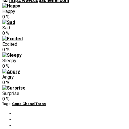
http://www.copachenel.com
Happy
0
%
Sad
0
%
Excited
0
%
Sleepy
0
%
Angry
0
%
Surprise
0
%
Tags:
Copa Chenel
Toros