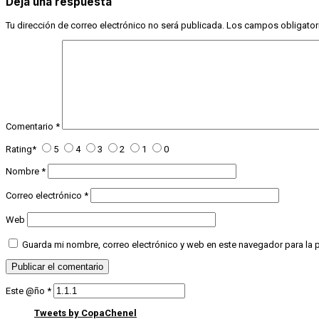
Deja una respuesta
Tu dirección de correo electrónico no será publicada.
Los campos obligator
Comentario
*
Rating
*
5
4
3
2
1
0
Nombre
*
Correo electrónico
*
Web
Guarda mi nombre, correo electrónico y web en este navegador para la
Este @ño
*
Tweets by CopaChenel