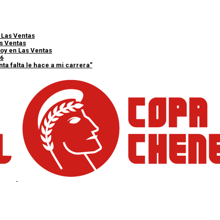
e Las Ventas
as Ventas
 hoy en Las Ventas
26
ta falta le hace a mi carrera”