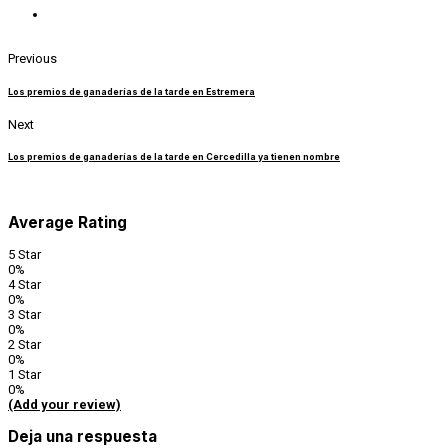
Previous
Los premios de ganaderías de la tarde en Estremera
Next
Los premios de ganaderías de la tarde en Cercedilla ya tienen nombre
Average Rating
5 Star
0%
4 Star
0%
3 Star
0%
2 Star
0%
1 Star
0%
(Add your review)
Deja una respuesta