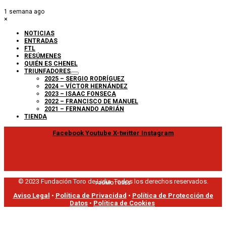
1 semana ago
×
NOTICIAS
ENTRADAS
FTL
RESÚMENES
QUIÉN ES CHENEL
TRIUNFADORES
2025 – SERGIO RODRÍGUEZ
2024 – VÍCTOR HERNÁNDEZ
2023 – ISAAC FONSECA
2022 – FRANCISCO DE MANUEL
2021 – FERNANDO ADRIÁN
TIENDA
Facebook
Youtube
X-twitter
Instagram
© 2023 Fundación Toro de Lidia. Todos los derechos reservados.
PROMOTORES
Aviso Legal
•
Política de Privacidad
•
Política de Protección de
Datos
•
Política de Cookies