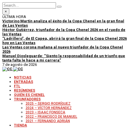
×
ÚLTIMA HORA
Victorino Martín analiza el éxito de la Copa Chenel en la gran final
de Las Ventas
Héctor Gutiérrez, triunfador de la Copa Chenel 2026 en el ruedo de
las Ventas
“Ladrillero”, de El Capea, abrirá la gran final de la Copa Chenel 2026
hoy en Las Ventas
Las Ventas corona mañana al nuevo triunfador de la Copa Chenel
2026
Manuel Diosleguarde: “Siento la responsabilidad de un triunfo que
tanta falta le hace a mi carrera”
7 de agosto de 2026
NOTICIAS
ENTRADAS
FTL
RESÚMENES
QUIÉN ES CHENEL
TRIUNFADORES
2025 – SERGIO RODRÍGUEZ
2024 – VÍCTOR HERNÁNDEZ
2023 – ISAAC FONSECA
2022 – FRANCISCO DE MANUEL
2021 – FERNANDO ADRIÁN
TIENDA