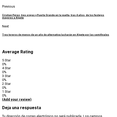
Previous
Cristian Pérez, tres orejas y Puerta Grande en la vuelta, tras 4 años, de los festejos
mayores a Algete
Next
Tres toreros de menos de un año de alternativa lucharán en Algete por las semifinales
Average Rating
5 Star
0%
4 Star
0%
3 Star
0%
2 Star
0%
1 Star
0%
(Add your review)
Deja una respuesta
Tu dirección de correo electrónico no será publicada.
Los campos