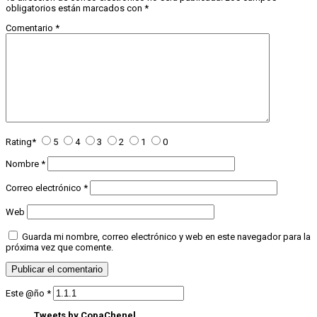
obligatorios están marcados con
*
Comentario
*
Rating
*
5
4
3
2
1
0
Nombre
*
Correo electrónico
*
Web
Guarda mi nombre, correo electrónico y web en este navegador para la
próxima vez que comente.
Este @ño
*
Tweets by CopaChenel