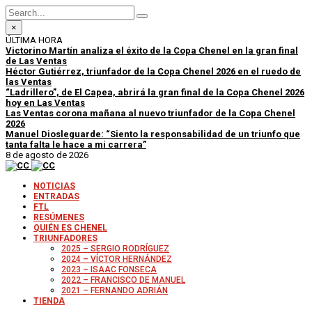
×
ÚLTIMA HORA
Victorino Martín analiza el éxito de la Copa Chenel en la gran final
de Las Ventas
Héctor Gutiérrez, triunfador de la Copa Chenel 2026 en el ruedo de
las Ventas
“Ladrillero”, de El Capea, abrirá la gran final de la Copa Chenel 2026
hoy en Las Ventas
Las Ventas corona mañana al nuevo triunfador de la Copa Chenel
2026
Manuel Diosleguarde: “Siento la responsabilidad de un triunfo que
tanta falta le hace a mi carrera”
8 de agosto de 2026
NOTICIAS
ENTRADAS
FTL
RESÚMENES
QUIÉN ES CHENEL
TRIUNFADORES
2025 – SERGIO RODRÍGUEZ
2024 – VÍCTOR HERNÁNDEZ
2023 – ISAAC FONSECA
2022 – FRANCISCO DE MANUEL
2021 – FERNANDO ADRIÁN
TIENDA