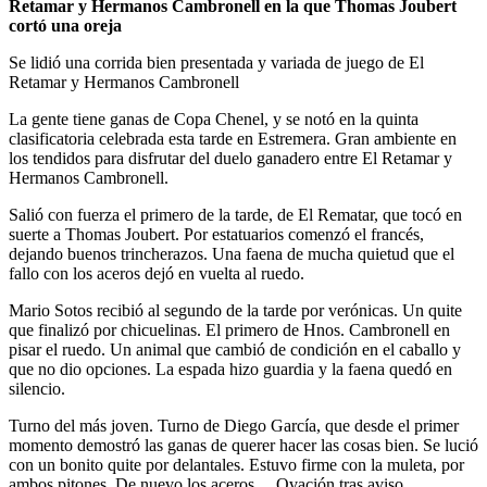
Retamar y Hermanos Cambronell en la que Thomas Joubert
cortó una oreja
Se lidió una corrida bien presentada y variada de juego de El
Retamar y Hermanos Cambronell
La gente tiene ganas de Copa Chenel, y se notó en la quinta
clasificatoria celebrada esta tarde en Estremera. Gran ambiente en
los tendidos para disfrutar del duelo ganadero entre El Retamar y
Hermanos Cambronell.
Salió con fuerza el primero de la tarde, de El Rematar, que tocó en
suerte a Thomas Joubert. Por estatuarios comenzó el francés,
dejando buenos trincherazos. Una faena de mucha quietud que el
fallo con los aceros dejó en vuelta al ruedo.
Mario Sotos recibió al segundo de la tarde por verónicas. Un quite
que finalizó por chicuelinas. El primero de Hnos. Cambronell en
pisar el ruedo. Un animal que cambió de condición en el caballo y
que no dio opciones. La espada hizo guardia y la faena quedó en
silencio.
Turno del más joven. Turno de Diego García, que desde el primer
momento demostró las ganas de querer hacer las cosas bien. Se lució
con un bonito quite por delantales. Estuvo firme con la muleta, por
ambos pitones. De nuevo los aceros… Ovación tras aviso.