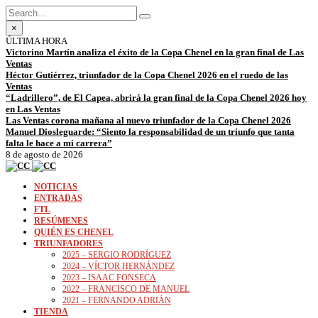
×
ÚLTIMA HORA
Victorino Martín analiza el éxito de la Copa Chenel en la gran final de Las
Ventas
Héctor Gutiérrez, triunfador de la Copa Chenel 2026 en el ruedo de las
Ventas
“Ladrillero”, de El Capea, abrirá la gran final de la Copa Chenel 2026 hoy
en Las Ventas
Las Ventas corona mañana al nuevo triunfador de la Copa Chenel 2026
Manuel Diosleguarde: “Siento la responsabilidad de un triunfo que tanta
falta le hace a mi carrera”
8 de agosto de 2026
NOTICIAS
ENTRADAS
FTL
RESÚMENES
QUIÉN ES CHENEL
TRIUNFADORES
2025 – SERGIO RODRÍGUEZ
2024 – VÍCTOR HERNÁNDEZ
2023 – ISAAC FONSECA
2022 – FRANCISCO DE MANUEL
2021 – FERNANDO ADRIÁN
TIENDA