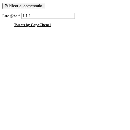
Este @ño
*
Tweets by CopaChenel