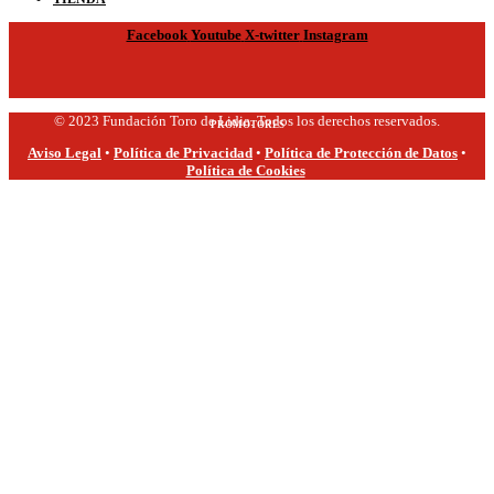
Facebook
Youtube
X-twitter
Instagram
© 2023 Fundación Toro de Lidia. Todos los derechos reservados.
PROMOTORES
Aviso Legal
•
Política de Privacidad
•
Política de Protección de Datos
•
Política de Cookies