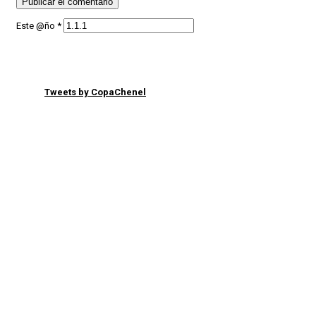
Este @ño
*
Tweets by CopaChenel