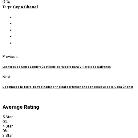
0
%
Tags:
Copa Chenel
Previous
Los toros de Cerro Longo y Castillejo de Huebra para Villarejo de Salvanés
Next
Desguaces la Torre, patrocinador principal por tercer año consecutivo de la Copa Chenel
Average Rating
5 Star
0%
4 Star
0%
3 Star