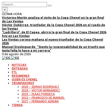
×
ÚLTIMA HORA
Victorino Martín analiza el éxito de la Copa Chenel en la gran final
de Las Ventas
Héctor Gutiérrez, triunfador de la Copa Chenel 2026 en el ruedo de
las Ventas
“Ladrillero”, de El Capea, abrirá la gran final de la Copa Chenel 2026
hoy en Las Ventas
Las Ventas corona mañana al nuevo triunfador de la Copa Chenel
2026
Manuel Diosleguarde: “Siento la responsabilidad de un triunfo que
tanta falta le hace a mi carrera”
9 de agosto de 2026
NOTICIAS
ENTRADAS
FTL
RESÚMENES
QUIÉN ES CHENEL
TRIUNFADORES
2025 – SERGIO RODRÍGUEZ
2024 – VÍCTOR HERNÁNDEZ
2023 – ISAAC FONSECA
2022 – FRANCISCO DE MANUEL
2021 – FERNANDO ADRIÁN
TIENDA