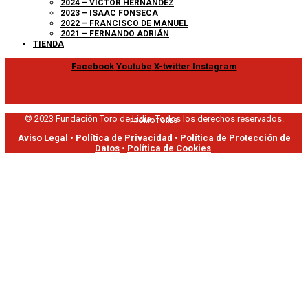
2024 – VÍCTOR HERNÁNDEZ
2023 – ISAAC FONSECA
2022 – FRANCISCO DE MANUEL
2021 – FERNANDO ADRIÁN
TIENDA
Facebook
Youtube
X-twitter
Instagram
© 2023 Fundación Toro de Lidia. Todos los derechos reservados.
PROMOTORES
Aviso Legal
•
Política de Privacidad
•
Política de Protección de
Datos
•
Política de Cookies