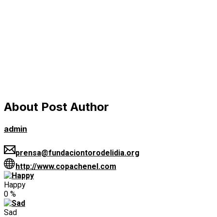
About Post Author
admin
prensa@fundaciontorodelidia.org
http://www.copachenel.com
Happy
0
%
Sad