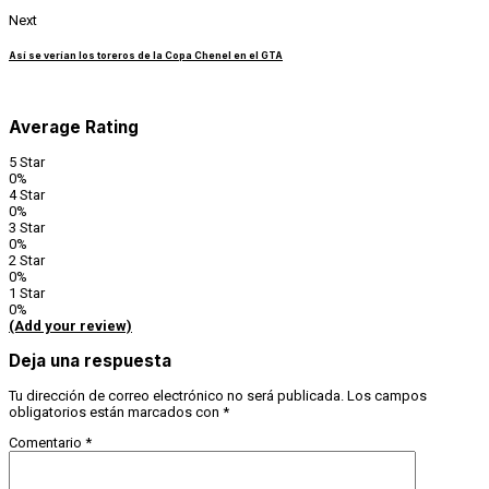
Next
Así se verían los toreros de la Copa Chenel en el GTA
Average Rating
5 Star
0%
4 Star
0%
3 Star
0%
2 Star
0%
1 Star
0%
(Add your review)
Deja una respuesta
Tu dirección de correo electrónico no será publicada.
Los campos
obligatorios están marcados con
*
Comentario
*