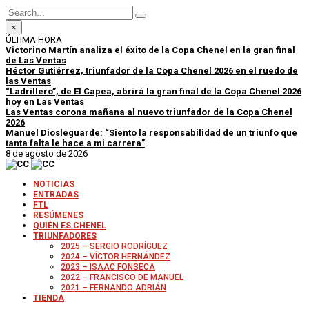
×
ÚLTIMA HORA
Victorino Martín analiza el éxito de la Copa Chenel en la gran final
de Las Ventas
Héctor Gutiérrez, triunfador de la Copa Chenel 2026 en el ruedo de
las Ventas
“Ladrillero”, de El Capea, abrirá la gran final de la Copa Chenel 2026
hoy en Las Ventas
Las Ventas corona mañana al nuevo triunfador de la Copa Chenel
2026
Manuel Diosleguarde: “Siento la responsabilidad de un triunfo que
tanta falta le hace a mi carrera”
8 de agosto de 2026
NOTICIAS
ENTRADAS
FTL
RESÚMENES
QUIÉN ES CHENEL
TRIUNFADORES
2025 – SERGIO RODRÍGUEZ
2024 – VÍCTOR HERNÁNDEZ
2023 – ISAAC FONSECA
2022 – FRANCISCO DE MANUEL
2021 – FERNANDO ADRIÁN
TIENDA