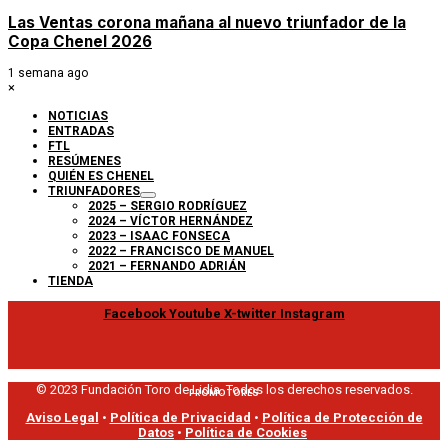
Las Ventas corona mañana al nuevo triunfador de la
Copa Chenel 2026
1 semana ago
×
NOTICIAS
ENTRADAS
FTL
RESÚMENES
QUIÉN ES CHENEL
TRIUNFADORES
2025 – SERGIO RODRÍGUEZ
2024 – VÍCTOR HERNÁNDEZ
2023 – ISAAC FONSECA
2022 – FRANCISCO DE MANUEL
2021 – FERNANDO ADRIÁN
TIENDA
Facebook
Youtube
X-twitter
Instagram
© 2023 Fundación Toro de Lidia. Todos los derechos reservados.
PROMOTORES
Aviso Legal
•
Política de Privacidad
•
Política de Protección de
Datos
•
Política de Cookies