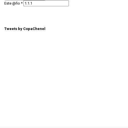
Este @ño
*
Tweets by CopaChenel