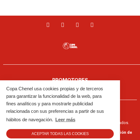
PROMOTORES
Copa Chenel usa cookies propias y de terceros
para garantizar la funcionalidad de la web, para
fines analíticos y para mostrarle publicidad
relacionada con sus preferencias a partir de sus
hábitos de navegación.
Leer más
© 2023 Fundación Toro de Lidia. Todos los derechos reservados.
Aviso Legal
•
Política de Privacidad
•
Política de Protección de
ACEPTAR TODAS LAS COOKIES
Datos
•
Política de Cookies